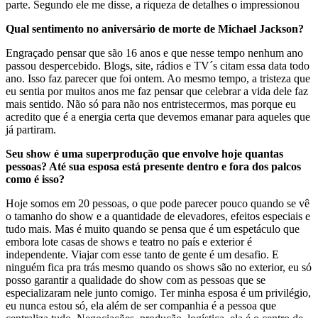
parte. Segundo ele me disse, a riqueza de detalhes o impressionou
Qual sentimento no aniversário de morte de Michael Jackson?
Engraçado pensar que são 16 anos e que nesse tempo nenhum ano
passou despercebido. Blogs, site, rádios e TV´s citam essa data todo
ano. Isso faz parecer que foi ontem. Ao mesmo tempo, a tristeza que
eu sentia por muitos anos me faz pensar que celebrar a vida dele faz
mais sentido. Não só para não nos entristecermos, mas porque eu
acredito que é a energia certa que devemos emanar para aqueles que
já partiram.
Seu show é uma superprodução que envolve hoje quantas
pessoas? Até sua esposa está presente dentro e fora dos palcos
como é isso?
Hoje somos em 20 pessoas, o que pode parecer pouco quando se vê
o tamanho do show e a quantidade de elevadores, efeitos especiais e
tudo mais. Mas é muito quando se pensa que é um espetáculo que
embora lote casas de shows e teatro no país e exterior é
independente. Viajar com esse tanto de gente é um desafio. E
ninguém fica pra trás mesmo quando os shows são no exterior, eu só
posso garantir a qualidade do show com as pessoas que se
especializaram nele junto comigo. Ter minha esposa é um privilégio,
eu nunca estou só, ela além de ser companhia é a pessoa que