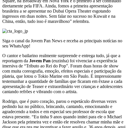
Square, na Broadway em Nova York e o primeiro a ser contratado
diretamente pela FIFA. Ainda, fomos a primeira apresentação
brasileira a se apresentar no Dubai Opera Theater esgotando
ingressos em duas noites. Sem falar no sucesso no Kuwait e na
China, então, tudo isso é maravilhoso” relembra.
Siga o canal da Jovem Pan News e receba as principais notícias no
seu WhatsApp!
O cantor e bailarino realmente surpreende e entrega tudo, já que a
reportagem da
Jovem Pan
(euzinha) foi vivenciar a experiência
imersiva de “Tributo ao Rei do Pop”. Foram duas horas de show
com muita coreografia, emoção, efeitos especiais e participação da
plateia, que lotou o Tokio Marine em São Paulo. É impressionante
testemunhar a quantidade de famílias que ficaram em êxtase a cada
apresentação de Teaser e extraordinário ver crianças e adolescentes
cantando refrões e vibrando com o artista.
Rodrigo, que é puro coração, parou o espetáculo diversas vezes
pedindo luz no público, brincando, cantando, emocionando e
agradecendo a todos e em especial seu professor de escola que
estava presente. “Eu tinha 9 anos quando imitei para ele o Michael
Jackson pela primeira vez e então ele resolveu chamar minha mãe e
disse que era pra me incentivar a fazer aquilo e, 36 anos depois, aqui