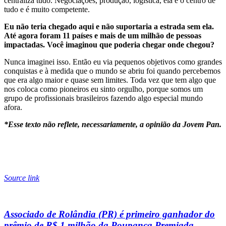
centraliza tudo. Negociações, produção, logística, ela é o centro de
tudo e é muito competente.
Eu não teria chegado aqui e não suportaria a estrada sem ela.
Até agora foram 11 países e mais de um milhão de pessoas
impactadas. Você imaginou que poderia chegar onde chegou?
Nunca imaginei isso. Então eu via pequenos objetivos como grandes
conquistas e à medida que o mundo se abriu foi quando percebemos
que era algo maior e quase sem limites. Toda vez que tem algo que
nos coloca como pioneiros eu sinto orgulho, porque somos um
grupo de profissionais brasileiros fazendo algo especial mundo
afora.
*Esse texto não reflete, necessariamente, a opinião da Jovem Pan.
Source link
Associado de Rolândia (PR) é primeiro ganhador do
prêmio de R$ 1 milhão da Poupança Premiada