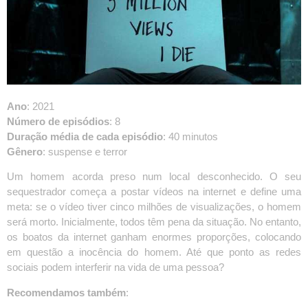
Ano
: 2021
Número de episódios
: 8
Duração média de cada episódio
: 40 minutos
Gênero
: suspense e terror
Um homem acorda preso num local desconhecido. O seu
sequestrador começa a postar vídeos na internet e define uma
meta: se o vídeo tiver cinco milhões de visualizações, o homem
será morto. Inicialmente, todos têm pena da situação. No entanto,
os boatos da internet ganham enormes proporções, colocando
em questão a inocência do homem. Até que ponto as redes
sociais podem interferir na vida de uma pessoa?
Recomendamos também
: