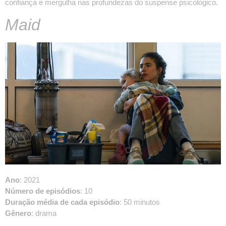
confiança e mergulha nas profundezas do suspense psicológico.
Maid
Ano
: 2021
Número de episódios
: 10
Duração média de cada episódio
: 50 minutos
Gênero
: drama