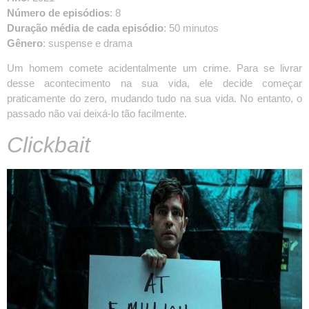
Número de episódios
: 8
Duração média de cada episódio
: 50 minutos
Gênero
: suspense e drama
Um homem comete acidentalmente um crime. Para se livrar
desse acontecimento na sua vida, ele decide começar
praticamente do zero, mudando tudo na sua vida. No entanto, o
passado não vai deixá-lo tão facilmente.
Clickbait