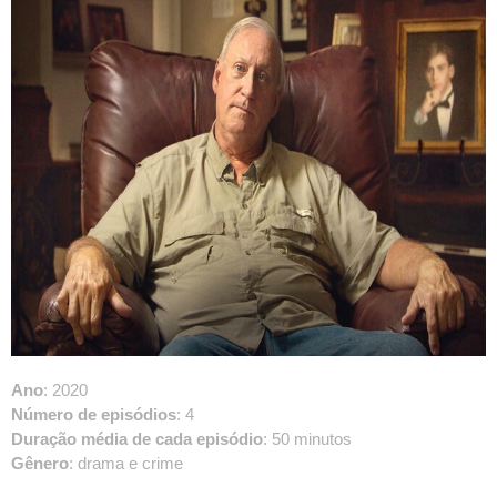
Ano
: 2020
Número de episódios
: 4
Duração média de cada episódio
: 50 minutos
Gênero
: drama e crime