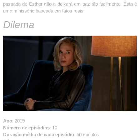
passada de Esther não a deixará em paz tão facilmente. Esta é
uma minissérie baseada em fatos reais.
Dilema
Ano
: 2019
Número de episódios
: 10
Duração média de cada episódio
: 50 minutos