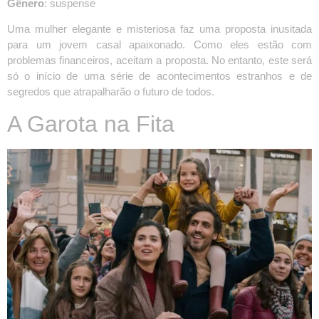
Gênero
: suspense
Uma mulher elegante e misteriosa faz uma proposta inusitada
para um jovem casal apaixonado. Como eles estão com
problemas financeiros, aceitam a proposta. No entanto, este será
só o início de uma série de acontecimentos estranhos e de
segredos que atrapalharão o futuro de todos.
A Garota na Fita