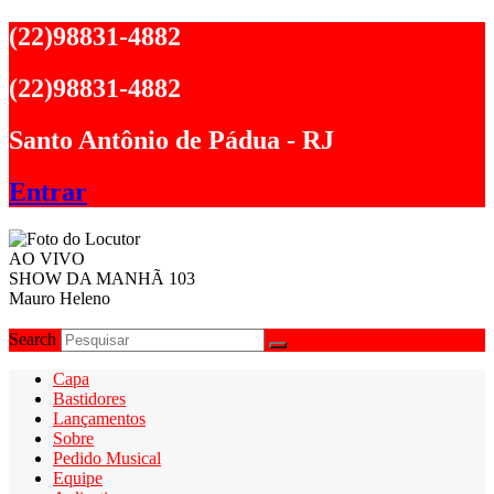
Ir
(22)98831-4882
para
o
(22)98831-4882
conteúdo
Santo Antônio de Pádua - RJ
Entrar
AO VIVO
SHOW DA MANHÃ 103
Mauro Heleno
Search
Capa
Bastidores
Lançamentos
Sobre
Pedido Musical
Equipe