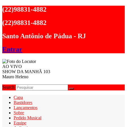
Ir
(22)98831-4882
para
o
(22)98831-4882
conteúdo
Santo Antônio de Pádua - RJ
Entrar
AO VIVO
SHOW DA MANHÃ 103
Mauro Heleno
Search
Capa
Bastidores
Lançamentos
Sobre
Pedido Musical
Equipe