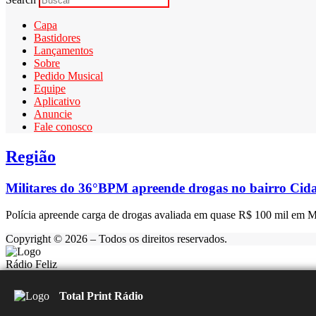
Capa
Bastidores
Lançamentos
Sobre
Pedido Musical
Equipe
Aplicativo
Anuncie
Fale conosco
Região
Militares do 36°BPM apreende drogas no bairro Ci
Polícia apreende carga de drogas avaliada em quase R$ 100 mil em M
Copyright © 2026 – Todos os direitos reservados.
Rádio Feliz
Carregando...
▶️
⏹️
Total Print Rádio
ÚLTIMAS NOTÍCIAS: