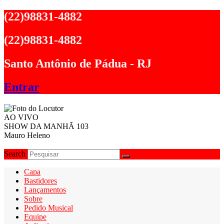
Ir
(22)98831-4882
para
o
(22)98831-4882
conteúdo
Santo Antônio de Pádua - RJ
Entrar
AO VIVO
SHOW DA MANHÃ 103
Mauro Heleno
Search
Capa
Bastidores
Lançamentos
Sobre
Pedido Musical
Equipe