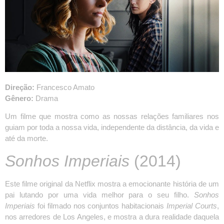
Direção:
Francesco Amato
Gênero:
Drama
Um filme que mostra como as nossas relações familiares nos
guiam por toda a nossa vida, independente da distância, da vida e
até da morte.
Sonhos Imperiais
(2014)
Este filme original da Netflix mostra a emocionante história de um
pai lutando por uma vida melhor para o seu filho.
Sonhos
Imperiais
foi filmado nos conjuntos habitacionais
Imperial Courts
,
nos arredores de Los Angeles, e mostra a dura realidade daquela