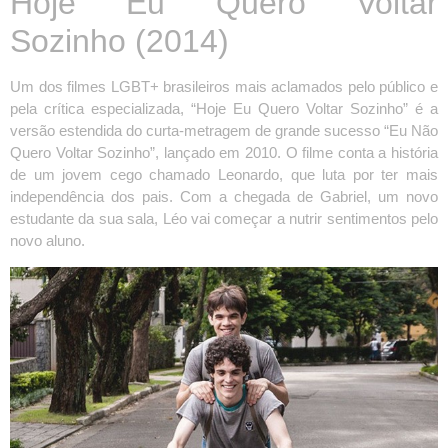
Hoje Eu Quero Voltar
Sozinho (2014)
Um dos filmes LGBT+ brasileiros mais aclamados pelo público e
pela crítica especializada, “Hoje Eu Quero Voltar Sozinho” é a
versão estendida do curta-metragem de grande sucesso “Eu Não
Quero Voltar Sozinho”, lançado em 2010. O filme conta a história
de um jovem cego chamado Leonardo, que luta por ter mais
independência dos pais. Com a chegada de Gabriel, um novo
estudante da sua sala, Léo vai começar a nutrir sentimentos pelo
novo aluno.