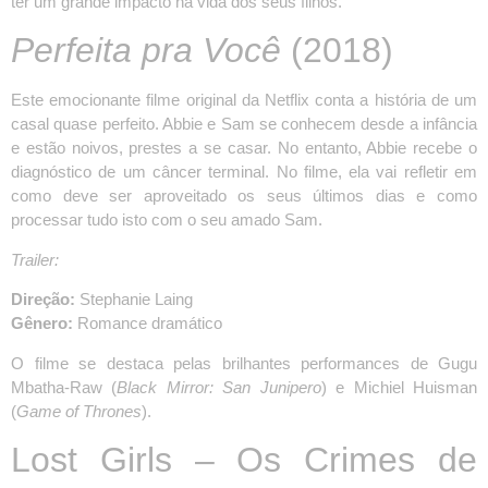
ter um grande impacto na vida dos seus filhos.
Perfeita pra Você
(2018)
Este emocionante filme original da Netflix conta a história de um
casal quase perfeito. Abbie e Sam se conhecem desde a infância
e estão noivos, prestes a se casar. No entanto, Abbie recebe o
diagnóstico de um câncer terminal. No filme, ela vai refletir em
como deve ser aproveitado os seus últimos dias e como
processar tudo isto com o seu amado Sam.
Trailer:
Direção:
Stephanie Laing
Gênero:
Romance dramático
O filme se destaca pelas brilhantes performances de Gugu
Mbatha-Raw (
Black Mirror: San Junipero
) e Michiel Huisman
(
Game of Thrones
).
Lost Girls – Os Crimes de