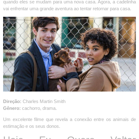
quando eles se mudam para uma nova casa. Agora, a cadelinha
vai enfrentar uma grande aventura ao tentar retornar para casa.
Direção:
Charles Martin Smith
Gênero:
cachorro, drama.
Um excelente filme que revela a conexão entre os animais de
estimação e os seus donos.