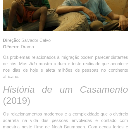
Direção:
Salvador Calvo
Gênero:
Drama
Os problemas relacionados à imigração podem parecer distantes
de nós. Mas
Adú
mostra a dura e triste realidade que acontece
nos dias de hoje e afeta milhões de pessoas no continente
africano.
História de um Casamento
(2019)
Os relacionamentos modernos e a complexidade que o divórcio
acarreta na vida das pessoas envolvidas é contado com
maestria neste filme de Noah Baumbach. Com cenas fortes e