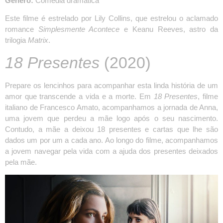
Gênero:
Comédia dramática
Este filme é estrelado por Lily Collins, que estrelou o aclamado
romance
Simplesmente Acontece
e Keanu Reeves, astro da
trilogia
Matrix
.
18 Presentes
(2020)
Prepare os lencinhos para acompanhar esta linda história de um
amor que transcende a vida e a morte. Em
18 Presentes
, filme
italiano de Francesco Amato, acompanhamos a jornada de Anna,
uma jovem que perdeu a mãe logo após o seu nascimento.
Contudo, a mãe a deixou 18 presentes e cartas que lhe são
dados um por um a cada ano. Ao longo do filme, acompanhamos
a jovem navegar pela vida com a ajuda dos presentes deixados
pela mãe.