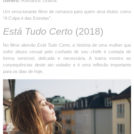
Gênero:
Romance, Drama.
Um emocionante filme de romance para quem ama títulos como
“A Culpa é das Estrelas”.
Está Tudo Certo
(2018)
No filme alemão
Está Tudo Certo
, a história de uma mulher que
sofre abuso sexual pelo cunhado de seu chefe é contada de
forma sensível, delicada e necessária. A trama mostra as
consequências deste ato violador e é uma reflexão importante
para os dias de hoje.