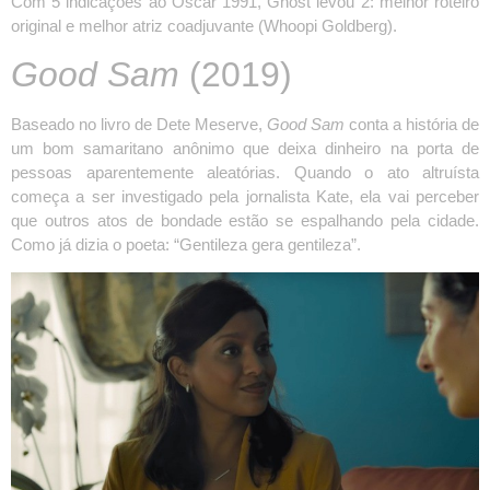
Com 5 indicações ao Oscar 1991, Ghost levou 2: melhor roteiro
original e melhor atriz coadjuvante (Whoopi Goldberg).
Good Sam
(2019)
Baseado no livro de Dete Meserve,
Good Sam
conta a história de
um bom samaritano anônimo que deixa dinheiro na porta de
pessoas aparentemente aleatórias. Quando o ato altruísta
começa a ser investigado pela jornalista Kate, ela vai perceber
que outros atos de bondade estão se espalhando pela cidade.
Como já dizia o poeta: “Gentileza gera gentileza”.