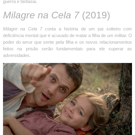
guerra e fantasia.
Milagre na Cela 7
(2019)
Milagre na Cela 7
conta a história de um pai solteiro com
deficiência mental que é acusado de matar a filha de um militar. O
poder do amor que sente pela filha e os novos relacionamentos
feitos na prisão serão fundamentais para ele superar as
adversidades.