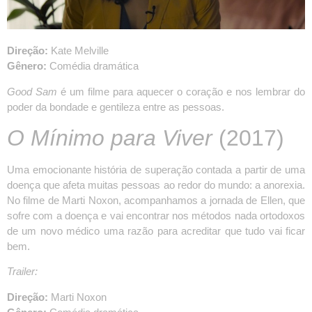
Direção:
Kate Melville
Gênero:
Comédia dramática
Good Sam
é um filme para aquecer o coração e nos lembrar do
poder da bondade e gentileza entre as pessoas.
O Mínimo para Viver
(2017)
Uma emocionante história de superação contada a partir de uma
doença que afeta muitas pessoas ao redor do mundo: a anorexia.
No filme de Marti Noxon, acompanhamos a jornada de Ellen, que
sofre com a doença e vai encontrar nos métodos nada ortodoxos
de um novo médico uma razão para acreditar que tudo vai ficar
bem.
Trailer:
Direção:
Marti Noxon