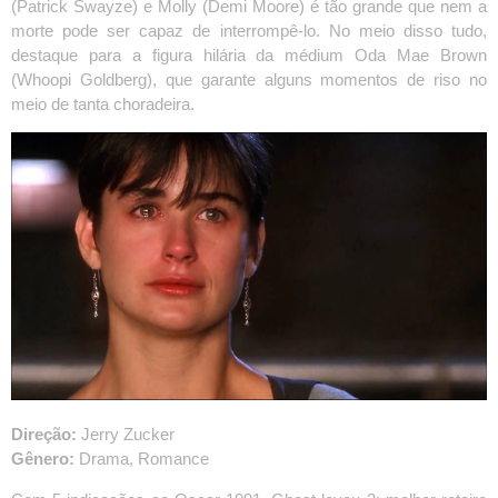
(Patrick Swayze) e Molly (Demi Moore) é tão grande que nem a
morte pode ser capaz de interrompê-lo. No meio disso tudo,
destaque para a figura hilária da médium Oda Mae Brown
(Whoopi Goldberg), que garante alguns momentos de riso no
meio de tanta choradeira.
Direção:
Jerry Zucker
Gênero:
Drama, Romance