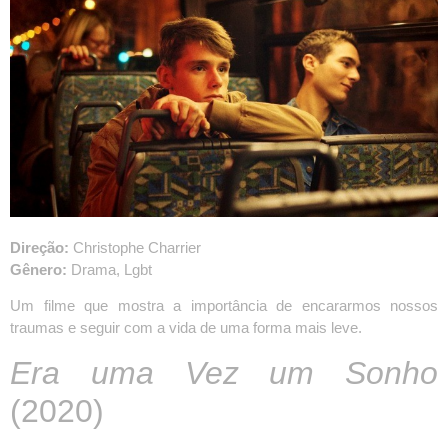
Direção:
Christophe Charrier
Gênero:
Drama, Lgbt
Um filme que mostra a importância de encararmos nossos
traumas e seguir com a vida de uma forma mais leve.
Era uma Vez um Sonho
(2020)