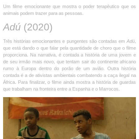
Um filme emocionante que mostra o poder terapêutico que os
animais podem trazer para as pessoas.
Adú
(2020)
Três histórias emocionantes e pungentes são contadas em
Adú
,
que está dando o que falar pela quantidade de choro que o filme
proporciona. Na narrativa, é contada a história de uma jovem e
de seu irmão mais novo, que tentam sair do continente africano
rumo à Europa dentro do porão de um avião. Outra história
contada é a de ativistas ambientais combatendo a caça ilegal na
África. Para finalizar, o filme ainda mostra a história de guardas
que trabalham na fronteira entre a Espanha e o Marrocos.