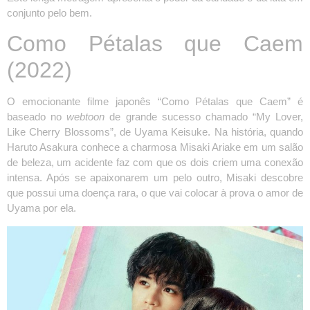
conjunto pelo bem.
Como Pétalas que Caem
(2022)
O emocionante filme japonês “Como Pétalas que Caem” é
baseado no
webtoon
de grande sucesso chamado “My Lover,
Like Cherry Blossoms”, de Uyama Keisuke. Na história, quando
Haruto Asakura conhece a charmosa Misaki Ariake em um salão
de beleza, um acidente faz com que os dois criem uma conexão
intensa. Após se apaixonarem um pelo outro, Misaki descobre
que possui uma doença rara, o que vai colocar à prova o amor de
Uyama por ela.