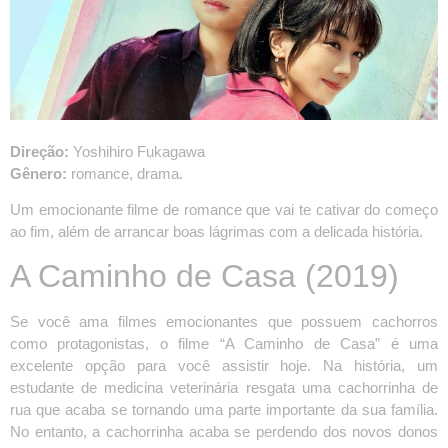
Direção:
Yoshihiro Fukagawa
Gênero:
romance, drama.
Um emocionante filme de romance que vai te cativar do começo
ao fim, além de arrancar boas lágrimas com a delicada história.
A Caminho de Casa (2019)
Se você ama filmes emocionantes que possuem cachorros
como protagonistas, o filme “A Caminho de Casa” é uma
excelente opção para você assistir hoje. Na história, um
estudante de medicina veterinária resgata uma cachorrinha de
rua que acaba se tornando uma parte importante da sua família.
No entanto, a cachorrinha acaba se perdendo dos novos donos