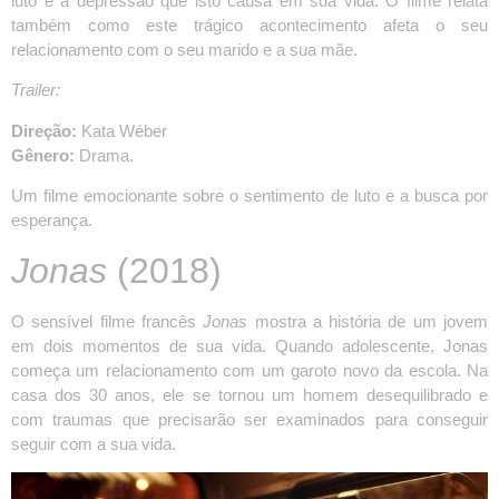
luto e a depressão que isto causa em sua vida. O filme relata
também como este trágico acontecimento afeta o seu
relacionamento com o seu marido e a sua mãe.
Trailer:
Direção:
Kata Wéber
Gênero:
Drama.
Um filme emocionante sobre o sentimento de luto e a busca por
esperança.
Jonas
(2018)
O sensível filme francês
Jonas
mostra a história de um jovem
em dois momentos de sua vida. Quando adolescente, Jonas
começa um relacionamento com um garoto novo da escola. Na
casa dos 30 anos, ele se tornou um homem desequilibrado e
com traumas que precisarão ser examinados para conseguir
seguir com a sua vida.