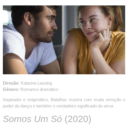
Direção:
Katarina Launing
Gênero:
Romance dramático
Inspirador e enigmático,
Batalhas
mostra com muita emoção o
poder da dança e também o verdadeiro significado do amor.
Somos Um Só
(2020)