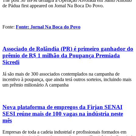
The post 36°BPM deflagra a Operação Alvorada em Santo Antônio
de Pádua first appeared on Jornal Na Boca Do Povo.
Fonte:
Fonte: Jornal Na Boca do Povo
Associado de Rolândia (PR) é primeiro ganhador do
prêmio de R$ 1 milhão da Poupança Premiada
Sicredi
Já são mais de 300 associados contemplados na campanha de
incentivo à poupança, que ainda terá outros sorteios, incluindo mais
um prêmio milionário A campanha
Nova plataforma de empregos da Firjan SENAI
SESI reúne mais de 100 vagas na indústria neste
mês
Empresas de toda a cadeia industrial e profissionais formados em