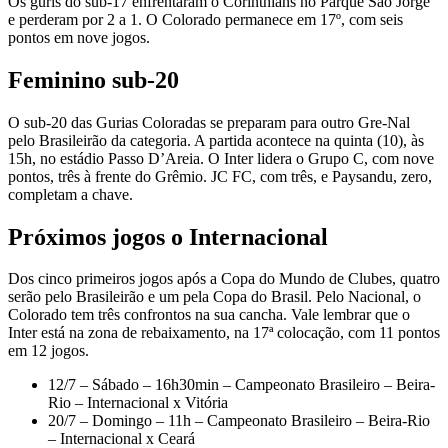
Os guris do sub-17 enfrentaram o Corinthians no Parque São Jorge
e perderam por 2 a 1. O Colorado permanece em 17º, com seis
pontos em nove jogos.
Feminino sub-20
O sub-20 das Gurias Coloradas se preparam para outro Gre-Nal
pelo Brasileirão da categoria. A partida acontece na quinta (10), às
15h, no estádio Passo D’Areia. O Inter lidera o Grupo C, com nove
pontos, três à frente do Grêmio. JC FC, com três, e Paysandu, zero,
completam a chave.
Próximos jogos o Internacional
Dos cinco primeiros jogos após a Copa do Mundo de Clubes, quatro
serão pelo Brasileirão e um pela Copa do Brasil. Pelo Nacional, o
Colorado tem três confrontos na sua cancha. Vale lembrar que o
Inter está na zona de rebaixamento, na 17ª colocação, com 11 pontos
em 12 jogos.
12/7 – Sábado – 16h30min – Campeonato Brasileiro – Beira-
Rio – Internacional x Vitória
20/7 – Domingo – 11h – Campeonato Brasileiro – Beira-Rio
– Internacional x Ceará