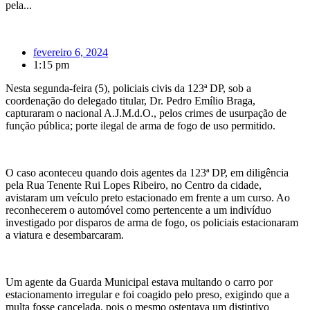
pela...
fevereiro 6, 2024
1:15 pm
Nesta segunda-feira (5), policiais civis da 123ª DP, sob a
coordenação do delegado titular, Dr. Pedro Emílio Braga,
capturaram o nacional A.J.M.d.O., pelos crimes de usurpação de
função pública; porte ilegal de arma de fogo de uso permitido.
O caso aconteceu quando dois agentes da 123ª DP, em diligência
pela Rua Tenente Rui Lopes Ribeiro, no Centro da cidade,
avistaram um veículo preto estacionado em frente a um curso. Ao
reconhecerem o automóvel como pertencente a um indivíduo
investigado por disparos de arma de fogo, os policiais estacionaram
a viatura e desembarcaram.
Um agente da Guarda Municipal estava multando o carro por
estacionamento irregular e foi coagido pelo preso, exigindo que a
multa fosse cancelada, pois o mesmo ostentava um distintivo