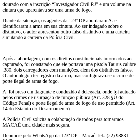
dourado com a inscrição “Investigador Civil RJ” e um volume na
cintura que aparentava ser uma arma de fogo.
Diante da situação, os agentes da 123ª DP abordaram A. e
identificaram a arma em sua cintura. Ao ser indagado sobre o
distintivo, o autor apresentou outro falso distintivo e uma carteira
simulando a carteira da Polícia Civil.
Após a abordagem, com os direitos constitucionais informados ao
capturado, foi constatado que ele portava uma pistola Taurus calibre
.380, dois carregadores com munições, além dos distintivos falsos.
O autor alegou ter registro da arma, mas configurava-se o crime de
porte ilegal de arma de fogo.
A. foi preso em flagrante e conduzido à delegacia, onde foi autuado
pelos crimes de usurpação de função pública (Art. 328 §Ú do
Código Penal) e porte ilegal de arma de fogo de uso permitido (Art.
14 do Estatuto do Desarmamento).
A Polícia Civil solicita a colaboração de todos para tornarmos
MACAÉ uma cidade mais segura.
Denuncie pelo WhatsApp da 123ª DP – Macaé Tel.: (22) 98831 –