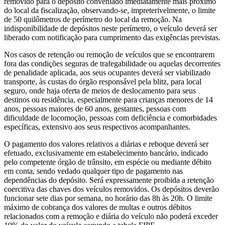
removido para o depósito conveniado imediatamente mais próximo
do local da fiscalização, observando-se, impreterivelmente, o limite
de 50 quilômetros de perímetro do local da remoção. Na
indisponibilidade de depósitos neste perímetro, o veículo deverá ser
liberado com notificação para cumprimento das exigências previstas.
Nos casos de retenção ou remoção de veículos que se encontrarem
fora das condições seguras de trafegabilidade ou aquelas decorrentes
de penalidade aplicada, aos seus ocupantes deverá ser viabilizado
transporte, às custas do órgão responsável pela blitz, para local
seguro, onde haja oferta de meios de deslocamento para seus
destinos ou residência, especialmente para crianças menores de 14
anos, pessoas maiores de 60 anos, gestantes, pessoas com
dificuldade de locomoção, pessoas com deficiência e comorbidades
específicas, extensivo aos seus respectivos acompanhantes.
O pagamento dos valores relativos a diárias e reboque deverá ser
efetuado, exclusivamente em estabelecimento bancário, indicado
pelo competente órgão de trânsito, em espécie ou mediante débito
em conta, sendo vedado qualquer tipo de pagamento nas
dependências do depósito. Será expressamente proibida a retenção
coercitiva das chaves dos veículos removidos. Os depósitos deverão
funcionar sete dias por semana, no horário das 8h às 20h. O limite
máximo de cobrança dos valores de multas e outros débitos
relacionados com a remoção e diária do veículo não poderá exceder