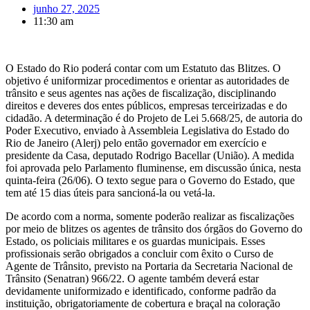
junho 27, 2025
11:30 am
O Estado do Rio poderá contar com um Estatuto das Blitzes. O
objetivo é uniformizar procedimentos e orientar as autoridades de
trânsito e seus agentes nas ações de fiscalização, disciplinando
direitos e deveres dos entes públicos, empresas terceirizadas e do
cidadão. A determinação é do Projeto de Lei 5.668/25, de autoria do
Poder Executivo, enviado à Assembleia Legislativa do Estado do
Rio de Janeiro (Alerj) pelo então governador em exercício e
presidente da Casa, deputado Rodrigo Bacellar (União). A medida
foi aprovada pelo Parlamento fluminense, em discussão única, nesta
quinta-feira (26/06). O texto segue para o Governo do Estado, que
tem até 15 dias úteis para sancioná-la ou vetá-la.
De acordo com a norma, somente poderão realizar as fiscalizações
por meio de blitzes os agentes de trânsito dos órgãos do Governo do
Estado, os policiais militares e os guardas municipais. Esses
profissionais serão obrigados a concluir com êxito o Curso de
Agente de Trânsito, previsto na Portaria da Secretaria Nacional de
Trânsito (Senatran) 966/22. O agente também deverá estar
devidamente uniformizado e identificado, conforme padrão da
instituição, obrigatoriamente de cobertura e braçal na coloração