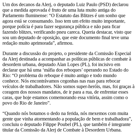
Um dos decanos da Alerj, o deputado Luiz Paulo (PSD) declarou
que a medida aprovada é fruto de uma luta muito antiga do
Parlamento fluminense: “O Estatuto das Blitzes é um sonho que
agora está se consumando. Isso tem um efeito muito importante,
porque polícia é para fazer segurança pública e não para ficar
fazendo blitzes, verificando pneu careca. Queria destacar, visto que
sou um deputado de oposição, que este documento final teve uma
redação muito aprimorada”, afirmou.
Durante a discussão do projeto, o presidente da Comissão Especial
da Alerj destinada a acompanhar as políticas públicas de combate à
desordem urbana, deputado Alan Lopes (PL), foi incisivo em
declarar que há uma ‘máfia dos reboques’ operando no Estado do
Rio: “O problema do reboque é muito antigo e todo mundo
conhece. Nós encontrávamos cegonhas nas ruas para rebocar
veículos de trabalhadores. Não somos super-heróis, mas, foi graças à
coragem dos nossos mandatos, de ir para a rua, de enfrentar esses
caras, que hoje estamos comemorando essa vitória, assim como o
povo do Rio de Janeiro”.
“Quando nós botamos o dedo na ferida, nós mexemos com muita
gente que vinha atormentando a população de bem e trabalhadora”,
concluiu o deputado Filippe Poubel (PL), que também é integrante
titular da Comissão da Alerj de Combate à Desordem Urbana.