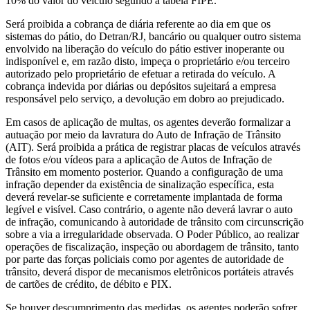
10% do valor do veículo segundo a tabela FIPE.
Será proibida a cobrança de diária referente ao dia em que os
sistemas do pátio, do Detran/RJ, bancário ou qualquer outro sistema
envolvido na liberação do veículo do pátio estiver inoperante ou
indisponível e, em razão disto, impeça o proprietário e/ou terceiro
autorizado pelo proprietário de efetuar a retirada do veículo. A
cobrança indevida por diárias ou depósitos sujeitará a empresa
responsável pelo serviço, a devolução em dobro ao prejudicado.
Em casos de aplicação de multas, os agentes deverão formalizar a
autuação por meio da lavratura do Auto de Infração de Trânsito
(AIT). Será proibida a prática de registrar placas de veículos através
de fotos e/ou vídeos para a aplicação de Autos de Infração de
Trânsito em momento posterior. Quando a configuração de uma
infração depender da existência de sinalização específica, esta
deverá revelar-se suficiente e corretamente implantada de forma
legível e visível. Caso contrário, o agente não deverá lavrar o auto
de infração, comunicando à autoridade de trânsito com circunscrição
sobre a via a irregularidade observada. O Poder Público, ao realizar
operações de fiscalização, inspeção ou abordagem de trânsito, tanto
por parte das forças policiais como por agentes de autoridade de
trânsito, deverá dispor de mecanismos eletrônicos portáteis através
de cartões de crédito, de débito e PIX.
Se houver descumprimento das medidas, os agentes poderão sofrer