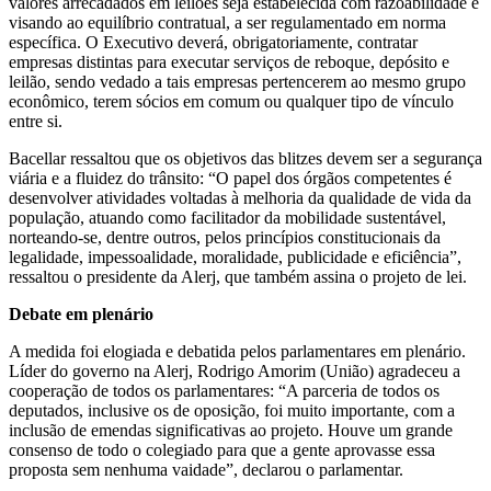
valores arrecadados em leilões seja estabelecida com razoabilidade e
visando ao equilíbrio contratual, a ser regulamentado em norma
específica. O Executivo deverá, obrigatoriamente, contratar
empresas distintas para executar serviços de reboque, depósito e
leilão, sendo vedado a tais empresas pertencerem ao mesmo grupo
econômico, terem sócios em comum ou qualquer tipo de vínculo
entre si.
Bacellar ressaltou que os objetivos das blitzes devem ser a segurança
viária e a fluidez do trânsito: “O papel dos órgãos competentes é
desenvolver atividades voltadas à melhoria da qualidade de vida da
população, atuando como facilitador da mobilidade sustentável,
norteando-se, dentre outros, pelos princípios constitucionais da
legalidade, impessoalidade, moralidade, publicidade e eficiência”,
ressaltou o presidente da Alerj, que também assina o projeto de lei.
Debate em plenário
A medida foi elogiada e debatida pelos parlamentares em plenário.
Líder do governo na Alerj, Rodrigo Amorim (União) agradeceu a
cooperação de todos os parlamentares: “A parceria de todos os
deputados, inclusive os de oposição, foi muito importante, com a
inclusão de emendas significativas ao projeto. Houve um grande
consenso de todo o colegiado para que a gente aprovasse essa
proposta sem nenhuma vaidade”, declarou o parlamentar.