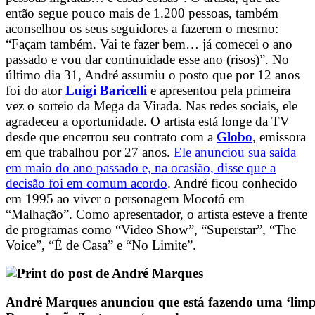
então segue pouco mais de 1.200 pessoas, também
aconselhou os seus seguidores a fazerem o mesmo:
“Façam também. Vai te fazer bem… já comecei o ano
passado e vou dar continuidade esse ano (risos)”. No
último dia 31, André assumiu o posto que por 12 anos
foi do ator
Luigi Baricelli
e apresentou pela primeira
vez o sorteio da Mega da Virada. Nas redes sociais, ele
agradeceu a oportunidade. O artista está longe da TV
desde que encerrou seu contrato com a
Globo
, emissora
em que trabalhou por 27 anos.
Ele anunciou sua saída
em maio do ano passado e, na ocasião, disse que a
decisão foi em comum acordo
. André ficou conhecido
em 1995 ao viver o personagem Mocotó em
“Malhação”. Como apresentador, o artista esteve a frente
de programas como “Video Show”, “Superstar”, “The
Voice”, “É de Casa” e “No Limite”.
André Marques anunciou que está fazendo uma ‘limpa’