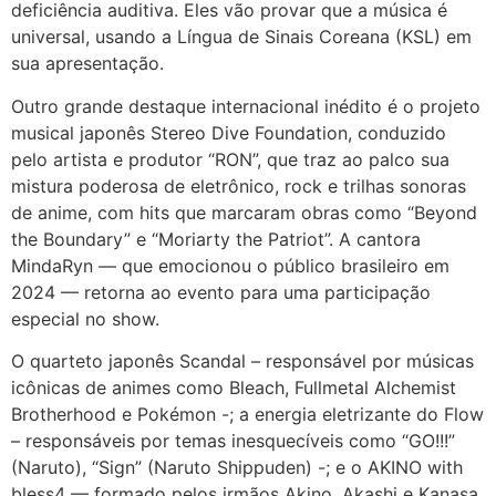
deficiência auditiva. Eles vão provar que a música é
universal, usando a Língua de Sinais Coreana (KSL) em
sua apresentação.
Outro grande destaque internacional inédito é o projeto
musical japonês Stereo Dive Foundation, conduzido
pelo artista e produtor “RON”, que traz ao palco sua
mistura poderosa de eletrônico, rock e trilhas sonoras
de anime, com hits que marcaram obras como “Beyond
the Boundary” e “Moriarty the Patriot”. A cantora
MindaRyn — que emocionou o público brasileiro em
2024 — retorna ao evento para uma participação
especial no show.
O quarteto japonês Scandal – responsável por músicas
icônicas de animes como Bleach, Fullmetal Alchemist
Brotherhood e Pokémon -; a energia eletrizante do Flow
– responsáveis por temas inesquecíveis como “GO!!!”
(Naruto), “Sign” (Naruto Shippuden) -; e o AKINO with
bless4 — formado pelos irmãos Akino, Akashi e Kanasa