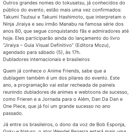
Outros grandes nomes do tokusatsu, já conhecidos do
público do evento, estão mais uma vez confirmados:
Takumi Tsutsui e Takumi Hashimoto, que interpretam o
Ninja Jiraiya e seu irmão Manabu na famosa série dos
anos 80, que segue conquistando fãs e admiradores até
hoje. Eles participarão ainda do lançamento do livro
“Jiraiya – Guia Visual Definitivo” (Editora Mozu),
agendado para sábado (5), às 17h.
Dubladores internacionais e brasileiros
Quem já conhece o Anime Friends, sabe que a
dublagem também é um dos pilares do evento. Este
ano, a programação vai estar recheada de paineis
reunindo dubladores de animes e webtoons de sucesso,
como Frieren e a Jornada para o Além, Dan Da Dan e
One Piece, que já foi um grande sucesso no ano
passado.
Já entre os brasileiros, o dono da voz de Bob Esponja,
Goku e Naturo, o ator Wendel Bezerra estará mais uma