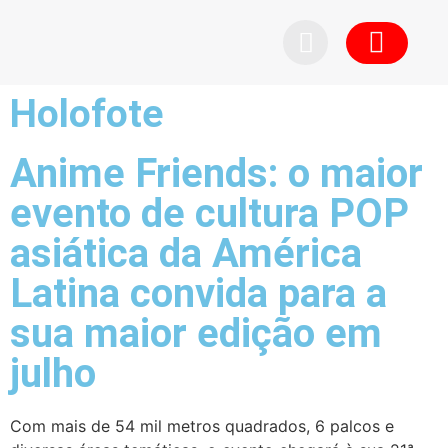
Pedid
Holofote
Anime Friends: o maior
evento de cultura POP
asiática da América
Latina convida para a
sua maior edição em
julho
Com mais de 54 mil metros quadrados, 6 palcos e