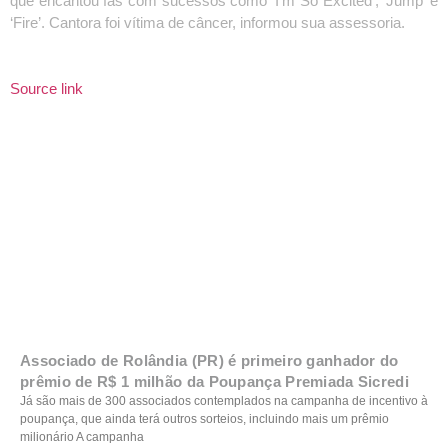
que encantou fãs com sucessos como ‘I’m So Excited’, ‘Jump’ e
‘Fire’. Cantora foi vítima de câncer, informou sua assessoria.
Source link
Associado de Rolândia (PR) é primeiro ganhador do
prêmio de R$ 1 milhão da Poupança Premiada Sicredi
Já são mais de 300 associados contemplados na campanha de incentivo à
poupança, que ainda terá outros sorteios, incluindo mais um prêmio
milionário A campanha