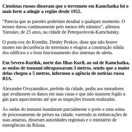
Cientistas russos disseram que o terremoto em Kamchatka foi o
mais forte a atingir a região desde 1952.
“Parecia que as paredes poderiam desabar a qualquer momento. O
tremor durou continuamente pelo menos três minutos”, afirmou
Yaroslav, de 25 anos, na cidade de Petropavlovsk-Kamchatsky.
O porta-voz do Kremlin, Dmitry Peskov, disse que não houve
mortes em decorrência do terremoto e elogiou a construção sólida
dos edifícios e o bom funcionamento dos sistemas de alerta.
Em Severo-Kurilsk, norte das Ilhas Kuril, ao sul de Kamchatka,
as ondas de tsunami ultrapassaram 3 metros, sendo que a maior
delas chegou a 5 metros, informou a agência de notícias russa
RIA.
Alexander Ovsyannikov, prefeito da cidade, pediu aos moradores
que avaliassem os danos em suas casas e que não usassem fogão a
gás para aquecimento até que as inspeções fossem realizadas.
As ondas do tsunami inundaram parcialmente o porto e uma usina
de processamento de peixes na cidade, varrendo as embarcações de
suas amarras, disseram autoridades regionais e o ministério de
emergências da Rússia.