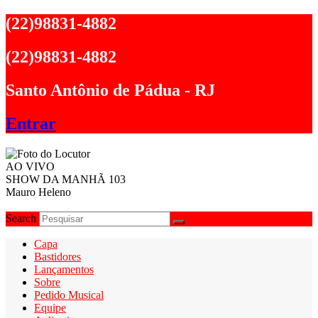
Ir
(22)98831-4882
para
o
(22)98831-4882
conteúdo
Santo Antônio de Pádua - RJ
Entrar
AO VIVO
SHOW DA MANHÃ 103
Mauro Heleno
Search
Capa
Bastidores
Lançamentos
Sobre
Pedido Musical
Equipe