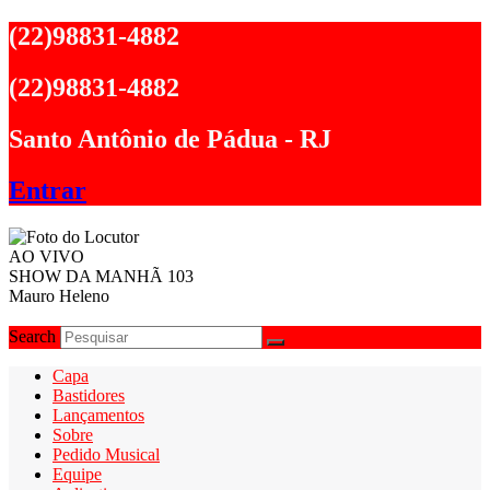
Ir
(22)98831-4882
para
o
(22)98831-4882
conteúdo
Santo Antônio de Pádua - RJ
Entrar
AO VIVO
SHOW DA MANHÃ 103
Mauro Heleno
Search
Capa
Bastidores
Lançamentos
Sobre
Pedido Musical
Equipe