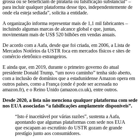
grossa ou se beneficiam de pirataria ou falsificação substancial” –
para incluir qualquer plataforma desse tipo, independentemente de
onde ela esteja sediada”, solicita a entidade.
A organização informa representar mais de 1,1 mil fabricantes –
incluindo algumas marcas de alcance global e que, juntas,
movimentam mais de US$ 520 bilhões em vendas anuais.
De acordo com a Aafa, desde que foi criada, em 2006, a Lista de
Mercados Notórios da USTR foca em mercados físicos e sites de
comércio eletrônico estrangeiros.
E ainda que, em 2019, durante o primeiro governo do atual
presidente Donald Trump, “um novo caminho” tenha sido aberto,
com a inclusão de domínios que a estadunidense Amazon opera em
outros países, como a França (onde é pode ser acessada no
amazon.fr), e o Reino Unido (amazon.co.uk), entre outros.
Desde 2020, a lista não menciona qualquer plataforma com sede
nos EUA associadas “a falsificações amplamente disponíveis”.
“Isto é inaceitável por várias razões”, sustenta a Aafa,
apontando que algumas plataformas com sede nos EUA
que escapam ao escrutínio do USTR gozam de grande
prestígio junto aos consumidores.