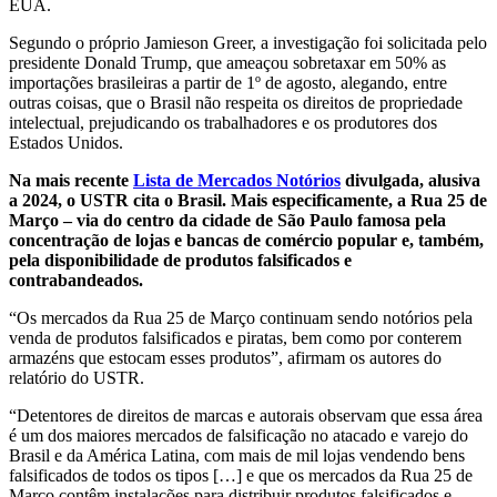
EUA.
Segundo o próprio Jamieson Greer, a investigação foi solicitada pelo
presidente Donald Trump, que ameaçou sobretaxar em 50% as
importações brasileiras a partir de 1º de agosto, alegando, entre
outras coisas, que o Brasil não respeita os direitos de propriedade
intelectual, prejudicando os trabalhadores e os produtores dos
Estados Unidos.
Na mais recente
Lista de Mercados Notórios
divulgada, alusiva
a 2024, o USTR cita o Brasil. Mais especificamente, a Rua 25 de
Março – via do centro da cidade de São Paulo famosa pela
concentração de lojas e bancas de comércio popular e, também,
pela disponibilidade de produtos falsificados e
contrabandeados.
“Os mercados da Rua 25 de Março continuam sendo notórios pela
venda de produtos falsificados e piratas, bem como por conterem
armazéns que estocam esses produtos”, afirmam os autores do
relatório do USTR.
“Detentores de direitos de marcas e autorais observam que essa área
é um dos maiores mercados de falsificação no atacado e varejo do
Brasil e da América Latina, com mais de mil lojas vendendo bens
falsificados de todos os tipos […] e que os mercados da Rua 25 de
Março contêm instalações para distribuir produtos falsificados e