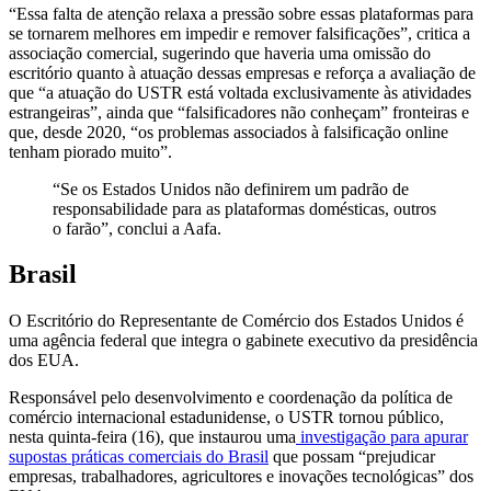
“Essa falta de atenção relaxa a pressão sobre essas plataformas para
se tornarem melhores em impedir e remover falsificações”, critica a
associação comercial, sugerindo que haveria uma omissão do
escritório quanto à atuação dessas empresas e reforça a avaliação de
que “a atuação do USTR está voltada exclusivamente às atividades
estrangeiras”, ainda que “falsificadores não conheçam” fronteiras e
que, desde 2020, “os problemas associados à falsificação online
tenham piorado muito”.
“Se os Estados Unidos não definirem um padrão de
responsabilidade para as plataformas domésticas, outros
o farão”, conclui a Aafa.
Brasil
O Escritório do Representante de Comércio dos Estados Unidos é
uma agência federal que integra o gabinete executivo da presidência
dos EUA.
Responsável pelo desenvolvimento e coordenação da política de
comércio internacional estadunidense, o USTR tornou público,
nesta quinta-feira (16), que instaurou uma
investigação para apurar
supostas práticas comerciais do Brasil
que possam “prejudicar
empresas, trabalhadores, agricultores e inovações tecnológicas” dos