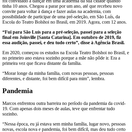
foi convidado a dançar em uma academia da sua cidade quando
tinha 10 anos. Chegou a parar por um ano, até que recebeu novo
convite para voltar à dança e fazer aulas na academia, com
possibilidade de participar de uma pré-seleção, em São Luís, da
Escola do Teatro Bolshoi no Brasil, em 2019. Agora, com 12 anos.
“Fui para São Luís para a pré-seleção, passei para a seleção
final em Joinville [Santa Catarina]. Em outubro de 2019, fiz
essa audição, passei, e deu tudo certo”, disse à Agência Brasil.
Em 2020, começou os estudos na Escola Teatro Bolshoi no Brasil, e
no primeiro ano estava sozinho porque a mãe não pôde ir. Era a
primeira vez que ficava distante da família.
“Morar longe da minha família, com novas pessoas, pessoas
diferentes, e distante, foi bem difícil para mim”, lembra.
Pandemia
Marcos enfrentou outra barreira no período da pandemia da covid-
19. Com apenas dois meses de aulas, teve que enfrentar tudo
sozinho.
“Nessa época, eu já estava sem minha família, lugar novo, pessoas
novas, escola nova e pandemia, foi bem difícil, mas deu tudo certo