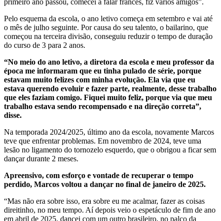
primeiro ano passou, comecei a falar francês, fiz vários amigos”.
Pelo esquema da escola, o ano letivo começa em setembro e vai até
o mês de julho seguinte. Por causa do seu talento, o bailarino, que
começou na terceira divisão, conseguiu reduzir o tempo de duração
do curso de 3 para 2 anos.
“No meio do ano letivo, a diretora da escola e meu professor da
época me informaram que eu tinha pulado de série, porque
estavam muito felizes com minha evolução. Ela via que eu
estava querendo evoluir e fazer parte, realmente, desse trabalho
que eles faziam comigo. Fiquei muito feliz, porque via que meu
trabalho estava sendo recompensado e na direção correta”,
disse.
Na temporada 2024/2025, último ano da escola, novamente Marcos
teve que enfrentar problemas. Em novembro de 2024, teve uma
lesão no ligamento do tornozelo esquerdo, que o obrigou a ficar sem
dançar durante 2 meses.
Apreensivo, com esforço e vontade de recuperar o tempo
perdido, Marcos voltou a dançar no final de janeiro de 2025.
“Mas não era sobre isso, era sobre eu me acalmar, fazer as coisas
direitinho, no meu tempo. Aí depois veio o espetáculo de fim de ano
em abril de 2025, dancei com um outro brasileiro, no palco da