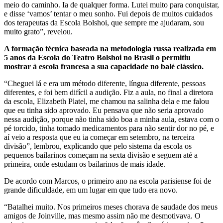
meio do caminho. Ia de qualquer forma. Lutei muito para conquistar,
e disse ‘vamos’ tentar o meu sonho. Fui depois de muitos cuidados
dos terapeutas da Escola Bolshoi, que sempre me ajudaram, sou
muito grato”, revelou.
A formação técnica baseada na metodologia russa realizada em
5 anos da Escola do Teatro Bolshoi no Brasil o permitiu
mostrar à escola francesa a sua capacidade no balé clássico.
“Cheguei lá e era um método diferente, língua diferente, pessoas
diferentes, e foi bem difícil a audição. Fiz a aula, no final a diretora
da escola, Elizabeth Platel, me chamou na salinha dela e me falou
que eu tinha sido aprovado. Eu pensava que não seria aprovado
nessa audição, porque não tinha sido boa a minha aula, estava com o
pé torcido, tinha tomado medicamentos para não sentir dor no pé, e
aí veio a resposta que eu ia começar em setembro, na terceira
divisão”, lembrou, explicando que pelo sistema da escola os
pequenos bailarinos começam na sexta divisão e seguem até a
primeira, onde estudam os bailarinos de mais idade.
De acordo com Marcos, o primeiro ano na escola parisiense foi de
grande dificuldade, em um lugar em que tudo era novo.
“Batalhei muito. Nos primeiros meses chorava de saudade dos meus
amigos de Joinville, mas mesmo assim não me desmotivava. O