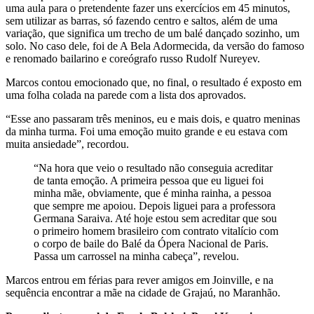
uma aula para o pretendente fazer uns exercícios em 45 minutos,
sem utilizar as barras, só fazendo centro e saltos, além de uma
variação, que significa um trecho de um balé dançado sozinho, um
solo. No caso dele, foi de A Bela Adormecida, da versão do famoso
e renomado bailarino e coreógrafo russo Rudolf Nureyev.
Marcos contou emocionado que, no final, o resultado é exposto em
uma folha colada na parede com a lista dos aprovados.
“Esse ano passaram três meninos, eu e mais dois, e quatro meninas
da minha turma. Foi uma emoção muito grande e eu estava com
muita ansiedade”, recordou.
“Na hora que veio o resultado não conseguia acreditar
de tanta emoção. A primeira pessoa que eu liguei foi
minha mãe, obviamente, que é minha rainha, a pessoa
que sempre me apoiou. Depois liguei para a professora
Germana Saraiva. Até hoje estou sem acreditar que sou
o primeiro homem brasileiro com contrato vitalício com
o corpo de baile do Balé da Ópera Nacional de Paris.
Passa um carrossel na minha cabeça”, revelou.
Marcos entrou em férias para rever amigos em Joinville, e na
sequência encontrar a mãe na cidade de Grajaú, no Maranhão.