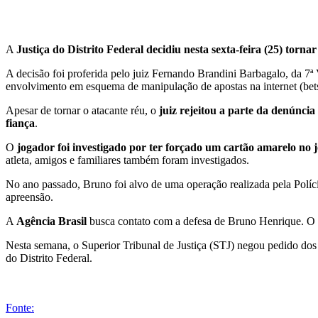
A
Justiça do Distrito Federal decidiu nesta sexta-feira (25) tor
A decisão foi proferida pelo juiz Fernando Brandini Barbagalo, da 7ª 
envolvimento em esquema de manipulação de apostas na internet (bets
Apesar de tornar o atacante réu, o
juiz rejeitou a parte da denúnci
fiança
.
O
jogador foi investigado por ter forçado um cartão amarelo no j
atleta, amigos e familiares também foram investigados.
No ano passado, Bruno foi alvo de uma operação realizada pela Pol
apreensão.
A
Agência Brasil
busca contato com a defesa de Bruno Henrique. O e
Nesta semana, o Superior Tribunal de Justiça (STJ) negou pedido dos 
do Distrito Federal.
Fonte: