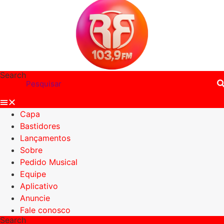
Search
Capa
Bastidores
Lançamentos
Sobre
Pedido Musical
Equipe
Aplicativo
Anuncie
Fale conosco
Search