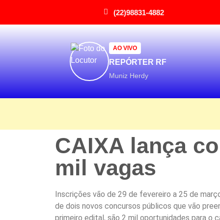
(22)98831-4882
AO VIVO
REPÓRTER RF
Muniz Herdy
CAIXA lança co
mil vagas
Inscrições vão de 29 de fevereiro a 25 de março
de dois novos concursos públicos que vão preenc
primeiro edital, são 2 mil oportunidades para o ca