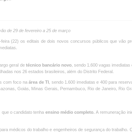
vão de 29 de fevereiro a 25 de março
feira (22) os editais de dois novos concursos públicos que vão p
mediatas.
cargo geral de
técnico bancário novo
, sendo 1.600 vagas imediatas 
hadas nos 26 estados brasileiros, além do Distrito Federal.
as com foco na
área de TI
, sendo 1.600 imediatas e 400 para reserv
mazonas, Goiás, Minas Gerais, Pernambuco, Rio de Janeiro, Rio G
 que o candidato tenha
ensino médio completo.
A remuneração inic
 para médicos do trabalho e engenheiros de segurança do trabalho. O