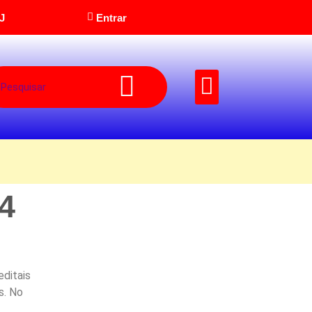
J
Entrar
Pedido Musical
4
editais
s. No