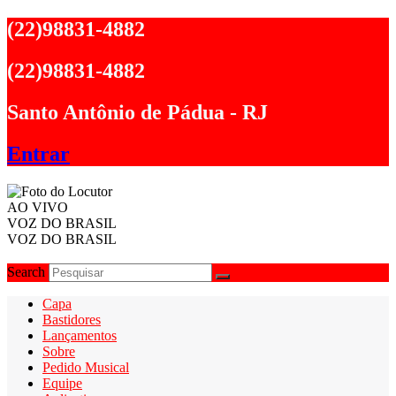
Ir
(22)98831-4882
para
o
(22)98831-4882
conteúdo
Santo Antônio de Pádua - RJ
Entrar
AO VIVO
VOZ DO BRASIL
VOZ DO BRASIL
Search
Capa
Bastidores
Lançamentos
Sobre
Pedido Musical
Equipe