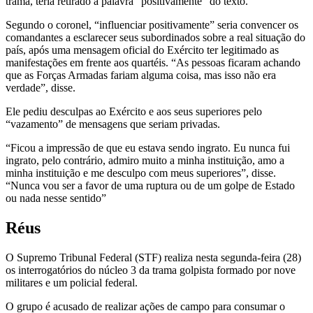
trama, teria retirado a palavra “positivamente” do texto.
Segundo o coronel, “influenciar positivamente” seria convencer os
comandantes a esclarecer seus subordinados sobre a real situação do
país, após uma mensagem oficial do Exército ter legitimado as
manifestações em frente aos quartéis. “As pessoas ficaram achando
que as Forças Armadas fariam alguma coisa, mas isso não era
verdade”, disse.
Ele pediu desculpas ao Exército e aos seus superiores pelo
“vazamento” de mensagens que seriam privadas.
“Ficou a impressão de que eu estava sendo ingrato. Eu nunca fui
ingrato, pelo contrário, admiro muito a minha instituição, amo a
minha instituição e me desculpo com meus superiores”, disse.
“Nunca vou ser a favor de uma ruptura ou de um golpe de Estado
ou nada nesse sentido”
Réus
O Supremo Tribunal Federal (STF) realiza nesta segunda-feira (28)
os interrogatórios do núcleo 3 da trama golpista formado por nove
militares e um policial federal.
O grupo é acusado de realizar ações de campo para consumar o