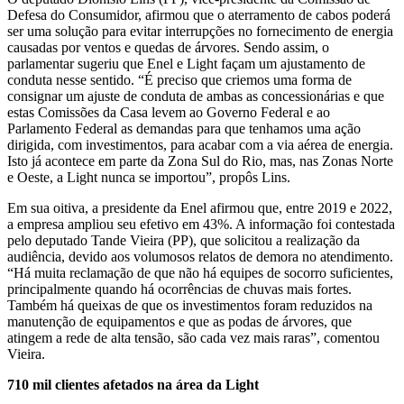
Defesa do Consumidor, afirmou que o aterramento de cabos poderá
ser uma solução para evitar interrupções no fornecimento de energia
causadas por ventos e quedas de árvores. Sendo assim, o
parlamentar sugeriu que Enel e Light façam um ajustamento de
conduta nesse sentido. “É preciso que criemos uma forma de
consignar um ajuste de conduta de ambas as concessionárias e que
estas Comissões da Casa levem ao Governo Federal e ao
Parlamento Federal as demandas para que tenhamos uma ação
dirigida, com investimentos, para acabar com a via aérea de energia.
Isto já acontece em parte da Zona Sul do Rio, mas, nas Zonas Norte
e Oeste, a Light nunca se importou”, propôs Lins.
Em sua oitiva, a presidente da Enel afirmou que, entre 2019 e 2022,
a empresa ampliou seu efetivo em 43%. A informação foi contestada
pelo deputado Tande Vieira (PP), que solicitou a realização da
audiência, devido aos volumosos relatos de demora no atendimento.
“Há muita reclamação de que não há equipes de socorro suficientes,
principalmente quando há ocorrências de chuvas mais fortes.
Também há queixas de que os investimentos foram reduzidos na
manutenção de equipamentos e que as podas de árvores, que
atingem a rede de alta tensão, são cada vez mais raras”, comentou
Vieira.
710 mil clientes afetados na área da Light