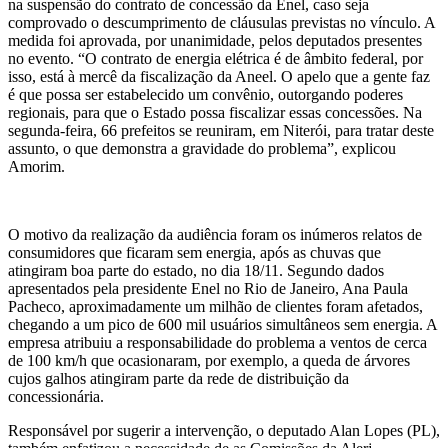
na suspensão do contrato de concessão da Enel, caso seja
comprovado o descumprimento de cláusulas previstas no vínculo. A
medida foi aprovada, por unanimidade, pelos deputados presentes
no evento. “O contrato de energia elétrica é de âmbito federal, por
isso, está à mercê da fiscalização da Aneel. O apelo que a gente faz
é que possa ser estabelecido um convênio, outorgando poderes
regionais, para que o Estado possa fiscalizar essas concessões. Na
segunda-feira, 66 prefeitos se reuniram, em Niterói, para tratar deste
assunto, o que demonstra a gravidade do problema”, explicou
Amorim.
O motivo da realização da audiência foram os inúmeros relatos de
consumidores que ficaram sem energia, após as chuvas que
atingiram boa parte do estado, no dia 18/11. Segundo dados
apresentados pela presidente Enel no Rio de Janeiro, Ana Paula
Pacheco, aproximadamente um milhão de clientes foram afetados,
chegando a um pico de 600 mil usuários simultâneos sem energia. A
empresa atribuiu a responsabilidade do problema a ventos de cerca
de 100 km/h que ocasionaram, por exemplo, a queda de árvores
cujos galhos atingiram parte da rede de distribuição da
concessionária.
Responsável por sugerir a intervenção, o deputado Alan Lopes (PL),