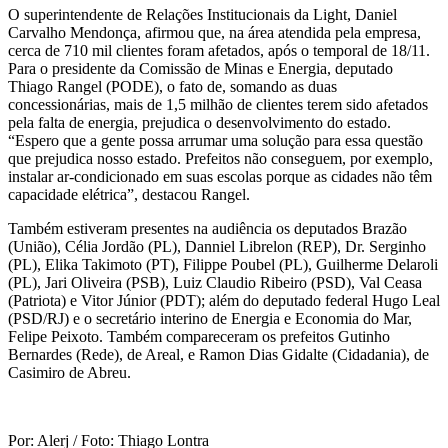
O superintendente de Relações Institucionais da Light, Daniel
Carvalho Mendonça, afirmou que, na área atendida pela empresa,
cerca de 710 mil clientes foram afetados, após o temporal de 18/11.
Para o presidente da Comissão de Minas e Energia, deputado
Thiago Rangel (PODE), o fato de, somando as duas
concessionárias, mais de 1,5 milhão de clientes terem sido afetados
pela falta de energia, prejudica o desenvolvimento do estado.
“Espero que a gente possa arrumar uma solução para essa questão
que prejudica nosso estado. Prefeitos não conseguem, por exemplo,
instalar ar-condicionado em suas escolas porque as cidades não têm
capacidade elétrica”, destacou Rangel.
Também estiveram presentes na audiência os deputados Brazão
(União), Célia Jordão (PL), Danniel Librelon (REP), Dr. Serginho
(PL), Elika Takimoto (PT), Filippe Poubel (PL), Guilherme Delaroli
(PL), Jari Oliveira (PSB), Luiz Claudio Ribeiro (PSD), Val Ceasa
(Patriota) e Vitor Júnior (PDT); além do deputado federal Hugo Leal
(PSD/RJ) e o secretário interino de Energia e Economia do Mar,
Felipe Peixoto. Também compareceram os prefeitos Gutinho
Bernardes (Rede), de Areal, e Ramon Dias Gidalte (Cidadania), de
Casimiro de Abreu.
Por: Alerj / Foto: Thiago Lontra