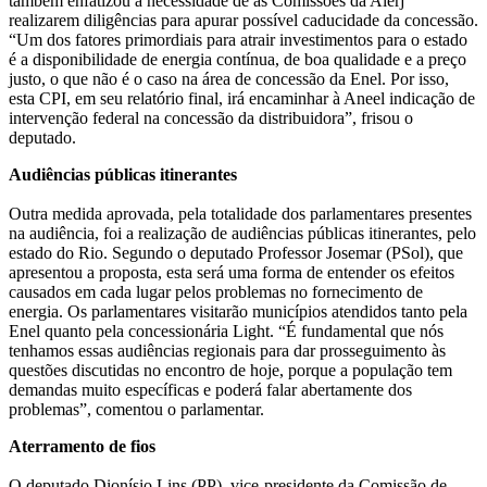
também enfatizou a necessidade de as Comissões da Alerj
realizarem diligências para apurar possível caducidade da concessão.
“Um dos fatores primordiais para atrair investimentos para o estado
é a disponibilidade de energia contínua, de boa qualidade e a preço
justo, o que não é o caso na área de concessão da Enel. Por isso,
esta CPI, em seu relatório final, irá encaminhar à Aneel indicação de
intervenção federal na concessão da distribuidora”, frisou o
deputado.
Audiências públicas itinerantes
Outra medida aprovada, pela totalidade dos parlamentares presentes
na audiência, foi a realização de audiências públicas itinerantes, pelo
estado do Rio. Segundo o deputado Professor Josemar (PSol), que
apresentou a proposta, esta será uma forma de entender os efeitos
causados em cada lugar pelos problemas no fornecimento de
energia. Os parlamentares visitarão municípios atendidos tanto pela
Enel quanto pela concessionária Light. “É fundamental que nós
tenhamos essas audiências regionais para dar prosseguimento às
questões discutidas no encontro de hoje, porque a população tem
demandas muito específicas e poderá falar abertamente dos
problemas”, comentou o parlamentar.
Aterramento de fios
O deputado Dionísio Lins (PP), vice-presidente da Comissão de