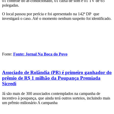
01 controle do ar-condicionado, 01 caixa de som e 01 TV de 65
polegadas.
O local passou por perícia e foi apresentado na 142ª DP que
investigará o caso. Até o momento nenhum suspeito foi identificado.
Fonte:
Fonte: Jornal Na Boca do Povo
Associado de Rolândia (PR) é primeiro ganhador do
prêmio de R$ 1 milhão da Poupança Premiada
Sicredi
Já são mais de 300 associados contemplados na campanha de
incentivo à poupança, que ainda terá outros sorteios, incluindo mais
um prêmio milionário A campanha