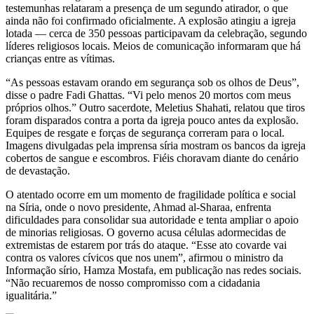
testemunhas relataram a presença de um segundo atirador, o que
ainda não foi confirmado oficialmente. A explosão atingiu a igreja
lotada — cerca de 350 pessoas participavam da celebração, segundo
líderes religiosos locais. Meios de comunicação informaram que há
crianças entre as vítimas.
“As pessoas estavam orando em segurança sob os olhos de Deus”,
disse o padre Fadi Ghattas. “Vi pelo menos 20 mortos com meus
próprios olhos.” Outro sacerdote, Meletius Shahati, relatou que tiros
foram disparados contra a porta da igreja pouco antes da explosão.
Equipes de resgate e forças de segurança correram para o local.
Imagens divulgadas pela imprensa síria mostram os bancos da igreja
cobertos de sangue e escombros. Fiéis choravam diante do cenário
de devastação.
O atentado ocorre em um momento de fragilidade política e social
na Síria, onde o novo presidente, Ahmad al-Sharaa, enfrenta
dificuldades para consolidar sua autoridade e tenta ampliar o apoio
de minorias religiosas. O governo acusa células adormecidas de
extremistas de estarem por trás do ataque. “Esse ato covarde vai
contra os valores cívicos que nos unem”, afirmou o ministro da
Informação sírio, Hamza Mostafa, em publicação nas redes sociais.
“Não recuaremos de nosso compromisso com a cidadania
igualitária.”