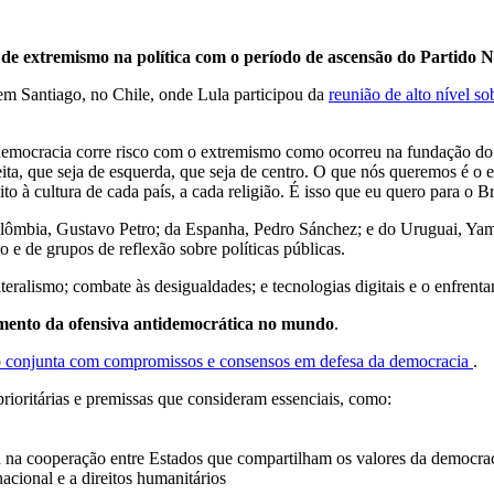
 de extremismo na política com o período de ascensão do Partido 
, em Santiago, no Chile, onde Lula participou da
reunião de alto nível s
mocracia corre risco com o extremismo como ocorreu na fundação do Pa
ta, que seja de esquerda, que seja de centro. O que nós queremos é o e
 à cultura de cada país, a cada religião. É isso que eu quero para o Bra
mbia, Gustavo Petro; da Espanha, Pedro Sánchez; e do Uruguai, Yamand
 e de grupos de reflexão sobre políticas públicas.
teralismo; combate às desigualdades; e tecnologias digitais e o enfren
vamento da ofensiva antidemocrática no mundo
.
 conjunta com compromissos e consensos em defesa da democracia
.
rioritárias e premissas que consideram essenciais, como:
na cooperação entre Estados que compartilham os valores da democracia
acional e a direitos humanitários