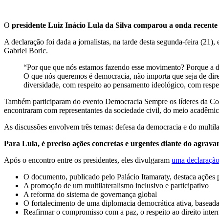
O
presidente Luiz Inácio Lula da Silva comparou a onda recente
A declaração foi dada a jornalistas, na tarde desta segunda-feira (21)
Gabriel Boric.
“Por que que nós estamos fazendo esse movimento? Porque a de
O que nós queremos é democracia, não importa que seja de direi
diversidade, com respeito ao pensamento ideológico, com respeito
Também participaram do evento Democracia Sempre os líderes da Colô
encontraram com representantes da sociedade civil, do meio acadêmico
As discussões envolvem três temas: defesa da democracia e do multila
Para Lula, é preciso ações concretas e urgentes diante do agra
Após o encontro entre os presidentes, eles divulgaram
uma declaração
O documento, publicado pelo Palácio Itamaraty, destaca ações p
A promoção de um multilateralismo inclusivo e participativo
A reforma do sistema de governança global
O fortalecimento de uma diplomacia democrática ativa, baseada 
Reafirmar o compromisso com a paz, o respeito ao direito intern