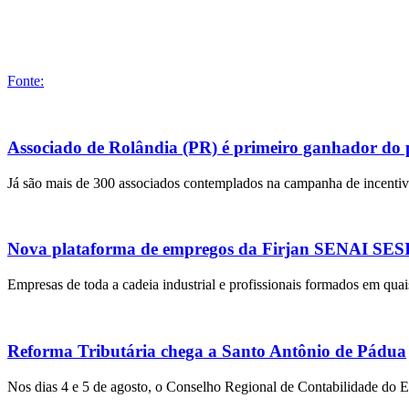
Fonte:
Associado de Rolândia (PR) é primeiro ganhador do
Já são mais de 300 associados contemplados na campanha de incentivo
Nova plataforma de empregos da Firjan SENAI SESI r
Empresas de toda a cadeia industrial e profissionais formados em quai
Reforma Tributária chega a Santo Antônio de Pádua
Nos dias 4 e 5 de agosto, o Conselho Regional de Contabilidade do 