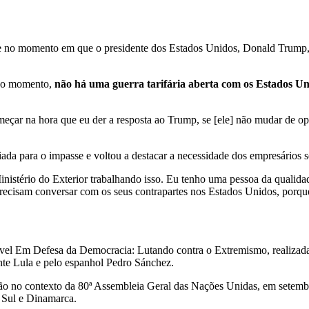
ce no momento em que o presidente dos Estados Unidos, Donald Trump
té o momento,
não há uma guerra tarifária aberta com os Estados Uni
começar na hora que eu der a resposta ao Trump, se [ele] não mudar de
ada para o impasse e voltou a destacar a necessidade dos empresário
inistério do Exterior trabalhando isso. Eu tenho uma pessoa da qualid
 precisam conversar com os seus contrapartes nos Estados Unidos, porqu
nível Em Defesa da Democracia: Lutando contra o Extremismo, realiza
te Lula e pelo espanhol Pedro Sánchez.
união no contexto da 80ª Assembleia Geral das Nações Unidas, em sete
o Sul e Dinamarca.