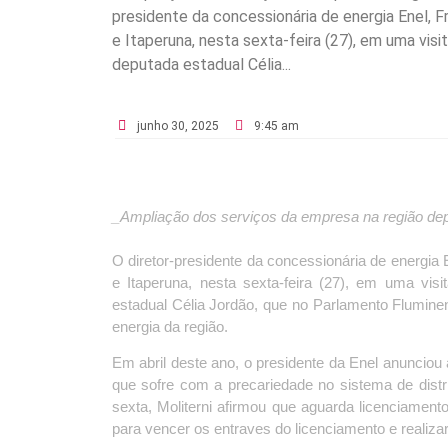
presidente da concessionária de energia Enel, 
e Itaperuna, nesta sexta-feira (27), em uma vis
deputada estadual Célia...
junho 30, 2025
9:45 am
_Ampliação dos serviços da empresa na região dep
O diretor-presidente da concessionária de energia
e Itaperuna, nesta sexta-feira (27), em uma vis
estadual Célia Jordão, que no Parlamento Fluminens
energia da região.
Em abril deste ano, o presidente da Enel anunciou
que sofre com a precariedade no sistema de distri
sexta, Moliterni afirmou que aguarda licenciament
para vencer os entraves do licenciamento e realiza