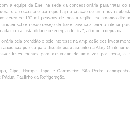
o com a equipe da Enel na sede da concessionária para tratar do 
ederal e é necessário para que haja a criação de uma nova subes
am cerca de 180 mil pessoas de toda a região, melhorando diret
uniquei sobre nosso desejo de trazer avanços para o interior por
ficada com a instabilidade de energia elétrica”, afirmou a deputada.
onária pela prontidão e pelo interesse na ampliação dos investimen
audiência pública para discutir esse assunto na Alerj. O interior d
ver investimentos para alavancar, de uma vez por todas, a re
pa, Cipel, Haropel, Inpel e Carrocerias São Pedro, acompanha
e Pádua, Paulinho da Refrigeração.