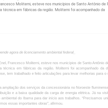
Francesco Moliterni, esteve nos municípios de Santo Antônio de
ita técnica em fábricas da região. Moliterni foi acompanhado da
ende agora de licenciamento ambiental federal_
 Enel, Francesco Moliterni, esteve nos municípios de Santo Antônio 
ita técnica em fábricas da região. Moliterni foi acompanhado da 
e, tem trabalhado e feito articulações para levar melhorias para o 
 a ampliação dos serviços da concessionária no Noroeste fluminense
buição e a baixa qualidade da carga de energia elétrica. Já na visi
o ambiental do Ibama para dar início aos trabalhos. “Precisamos uni
rmos essas importantes obras”, afirmou.