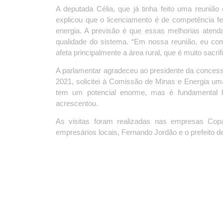
A deputada Célia, que já tinha feito uma reuniã
explicou que o licenciamento é de competência f
energia. A previsão é que essas melhorias atend
qualidade do sistema. “Em nossa reunião, eu com
afeta principalmente a área rural, que é muito sacri
A parlamentar agradeceu ao presidente da concessi
2021, solicitei à Comissão de Minas e Energia uma 
tem um potencial enorme, mas é fundamental ha
acrescentou.
As visitas foram realizadas nas empresas Copa
empresários locais, Fernando Jordão e o prefeito d