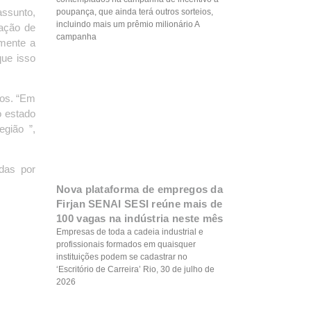
assunto,
poupança, que ainda terá outros sorteios,
incluindo mais um prêmio milionário A
tação de
campanha
amente a
que isso
tos. “Em
o estado
gião ”,
das por
Nova plataforma de empregos da
Firjan SENAI SESI reúne mais de
100 vagas na indústria neste mês
Empresas de toda a cadeia industrial e
profissionais formados em quaisquer
instituições podem se cadastrar no
‘Escritório de Carreira’ Rio, 30 de julho de
2026