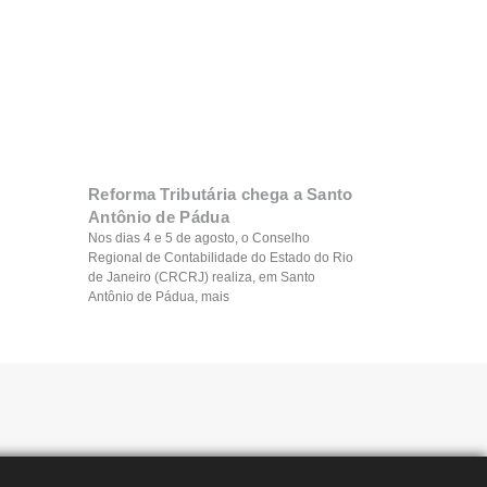
Reforma Tributária chega a Santo
Antônio de Pádua
Nos dias 4 e 5 de agosto, o Conselho
Regional de Contabilidade do Estado do Rio
de Janeiro (CRCRJ) realiza, em Santo
Antônio de Pádua, mais