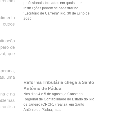
nfrentam
profissionais formados em quaisquer
instituições podem se cadastrar no
‘Escritório de Carreira’ Rio, 30 de julho de
ndimento
2026
 outros
situação
spero de
vaí, que
aperuna,
mas, uma
Reforma Tributária chega a Santo
Antônio de Pádua
una e na
Nos dias 4 e 5 de agosto, o Conselho
Regional de Contabilidade do Estado do Rio
roblemas
de Janeiro (CRCRJ) realiza, em Santo
rantir a
Antônio de Pádua, mais