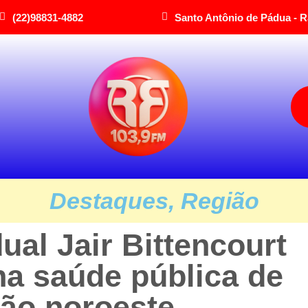
(22)98831-4882
Santo Antônio de Pádua - R
Destaques
,
Região
al Jair Bittencourt
na saúde pública de
ião noroeste