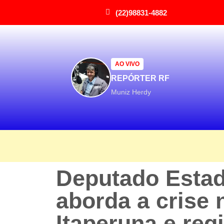
(22)98831-4882
AO VIVO
REPÓRTER RF
Muniz Herdy
Deputado Estadu
aborda a crise 
Itaperuna e reg