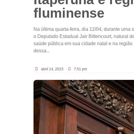
fluminense
Na última quarta-feira, dia 12/04, durante uma
o Deputado Estadual Jair Bittencourt, natural 
saúde pública em sua cidade natal e na região 
dessa...
abril 14, 2023
7:51 pm