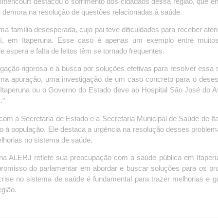
 Bittencourt destacou o sofrimento dos cidadãos dessa região, que e
 demora na resolução de questões relacionadas à saúde.
ma família desesperada, cujo pai teve dificuldades para receber ate
í, em Itaperuna. Esse caso é apenas um exemplo entre muitos
e espera e falta de leitos têm se tornado frequentes.
igação rigorosa e a busca por soluções efetivas para resolver essa 
a uma apuração, uma investigação de um caso concreto para o dese
e Itaperuna ou o Governo do Estado deve ao Hospital São José do A
.”
om a Secretaria de Estado e a Secretaria Municipal de Saúde de It
o à população. Ele destaca a urgência na resolução desses proble
lhorias no sistema de saúde.
t na ALERJ reflete sua preocupação com a saúde pública em Itaper
promisso do parlamentar em abordar e buscar soluções para os p
rise no sistema de saúde é fundamental para trazer melhorias e ga
egião.