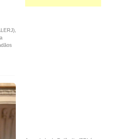
(ALERJ),
da
dadãos