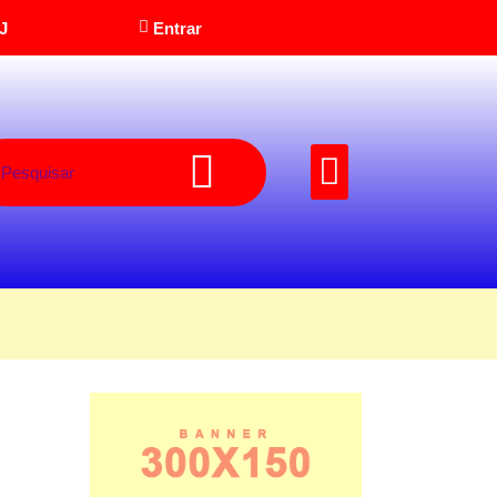
J
Entrar