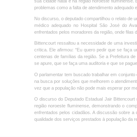
sua cidade natal e na região noroeste fluminense.
problemas como a falta de atendimento adequado e
No discurso, o deputado compartilhou o relato de u
médico adequado no Hospital São José do Ava
enfrentados pelos moradores da região, onde filas d
Bittencourt ressaltou a necessidade de uma invest
crítica. Ele afirmou: “Eu quero pedir que se faç
centenas de famílias da região. Se a Prefeitura d
se apure, que se faça uma auditoria e que se pague
O parlamentar tem buscado trabalhar em conjunto c
na busca por soluções que melhorem o atendiment
vez que a população não pode mais esperar por me
O discurso do Deputado Estadual Jair Bittencour
região noroeste fluminense, demonstrando o com
enfrentados pelos cidadãos. A discussão sobre a c
qualidade dos serviços prestados à população da r