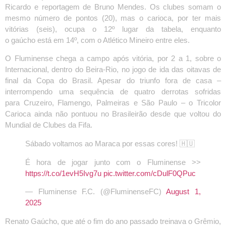
Ricardo e reportagem de Bruno Mendes. Os clubes somam o
mesmo número de pontos (20), mas o carioca, por ter mais
vitórias (seis), ocupa o 12º lugar da tabela, enquanto
o gaúcho está em 14º, com o Atlético Mineiro entre eles.
O Fluminense chega a campo após vitória, por 2 a 1, sobre o
Internacional, dentro do Beira-Rio, no jogo de ida das oitavas de
final da Copa do Brasil. Apesar do triunfo fora de casa –
interrompendo uma sequência de quatro derrotas sofridas
para Cruzeiro, Flamengo, Palmeiras e São Paulo – o Tricolor
Carioca ainda não pontuou no Brasileirão desde que voltou do
Mundial de Clubes da Fifa.
Sábado voltamos ao Maraca por essas cores! 🇭🇺
É hora de jogar junto com o Fluminense >>
https://t.co/1evH5Ivg7u
pic.twitter.com/cDulF0QPuc
— Fluminense F.C. (@FluminenseFC)
August 1,
2025
Renato Gaúcho, que até o fim do ano passado treinava o Grêmio,