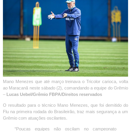
Mano Menezes que até março treinava o Tricolor carioca, volta
ao Maracanã neste sábado (2), comandando a equipe do Grêmio
–
Lucas Uebel/Grêmio FBPA/Direitos reservados
O resultado para o técnico Mano Menezes, que foi demitido do
Flu na primeira rodada do Brasileirão, traz mais segurança a um
Grêmio com atuações oscilantes.
“Poucas equipes não oscilam no campeonato