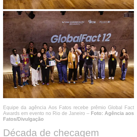
Equipe da agência Aos Fatos recebe prêmio Global Fact
Awards em evento no Rio de Janeiro –
Foto:
Agência aos
Fatos/Divulgação
Década de checagem