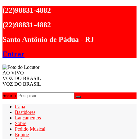
Ir
(22)98831-4882
para
o
(22)98831-4882
conteúdo
Santo Antônio de Pádua - RJ
Entrar
AO VIVO
VOZ DO BRASIL
VOZ DO BRASIL
Search
Capa
Bastidores
Lançamentos
Sobre
Pedido Musical
Equipe