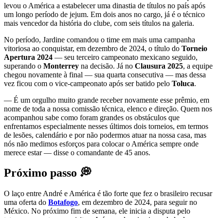
levou o América a estabelecer uma dinastia de títulos no país após
um longo período de jejum. Em dois anos no cargo, já é o técnico
mais vencedor da história do clube, com seis títulos na galeria.
No período, Jardine comandou o time em mais uma campanha
vitoriosa ao conquistar, em dezembro de 2024, o título do
Torneio
Apertura 2024
— seu terceiro campeonato mexicano seguido,
superando o
Monterrey
na decisão. Já no
Clausura 2025
, a equipe
chegou novamente à final — sua quarta consecutiva — mas dessa
vez ficou com o vice-campeonato após ser batido pelo
Toluca
.
— É um orgulho muito grande receber novamente esse prêmio, em
nome de toda a nossa comissão técnica, elenco e direção. Quem nos
acompanhou sabe como foram grandes os obstáculos que
enfrentamos especialmente nesses últimos dois torneios, em termos
de lesões, calendário e por não podermos atuar na nossa casa, mas
nós não medimos esforços para colocar o América sempre onde
merece estar — disse o comandante de 45 anos.
Próximo passo 💭
O laço entre André e América é tão forte que fez o brasileiro recusar
uma oferta do
Botafogo
, em dezembro de 2024, para seguir no
México. No próximo fim de semana, ele inicia a disputa pelo