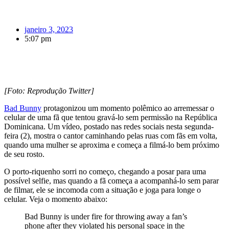
janeiro 3, 2023
5:07 pm
[Foto: Reprodução Twitter]
Bad Bunny
protagonizou um momento polêmico ao arremessar o
celular de uma fã que tentou gravá-lo sem permissão na República
Dominicana. Um vídeo, postado nas redes sociais nesta segunda-
feira (2), mostra o cantor caminhando pelas ruas com fãs em volta,
quando uma mulher se aproxima e começa a filmá-lo bem próximo
de seu rosto.
O porto-riquenho sorri no começo, chegando a posar para uma
possível selfie, mas quando a fã começa a acompanhá-lo sem parar
de filmar, ele se incomoda com a situação e joga para longe o
celular. Veja o momento abaixo:
Bad Bunny is under fire for throwing away a fan’s
phone after they violated his personal space in the