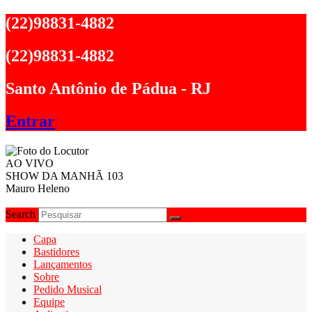
Ir
(22)98831-4882
para
o
(22)98831-4882
conteúdo
Santo Antônio de Pádua - RJ
Entrar
AO VIVO
SHOW DA MANHÃ 103
Mauro Heleno
Search
Capa
Bastidores
Lançamentos
Sobre
Pedido Musical
Equipe