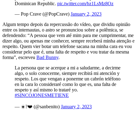
Dominican Republic.
pic.twitter.com/bz1LsMz8Oz
— Pop Crave (@PopCrave)
January 2, 2023
Algum tempo depois da repercussão do vídeo, que dividiu opinião
entre os internautas, o astro se pronunciou sobre a polêmica, se
defendendo: “A pessoa que vem até mim para me cumprimentar, me
dizer algo, ou apenas me conhecer, sempre receberá minha atenção e
respeito. Quem vier botar um telefone sacana na minha cara eu vou
considerar pelo que é, uma falta de respeito e vou tratar da mesma
forma”, escreveu
Bad Bunny
.
La persona que se acerque a mi a saludarme, a decirme
algo, o solo conocerme, siempre recibirá mi atención y
respeto. Los que vengan a ponerme un cabrón teléfono
en la cara lo consideraré como lo que es, una falta de
respeto y así mismo lo trataré yo.
#SINCOJONESMETIENE
— ☀️?❤️ (@sanbenito)
January 2, 2023