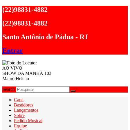
Ir
(22)98831-4882
para
o
(22)98831-4882
conteúdo
Santo Antônio de Pádua - RJ
Entrar
AO VIVO
SHOW DA MANHÃ 103
Mauro Heleno
Search
Capa
Bastidores
Lançamentos
Sobre
Pedido Musical
Equipe