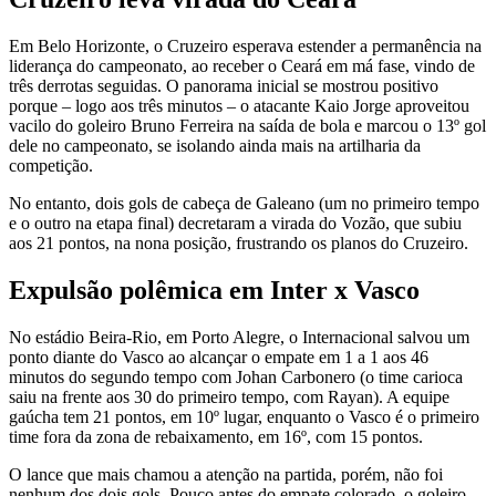
Em Belo Horizonte, o Cruzeiro esperava estender a permanência na
liderança do campeonato, ao receber o Ceará em má fase, vindo de
três derrotas seguidas. O panorama inicial se mostrou positivo
porque – logo aos três minutos – o atacante Kaio Jorge aproveitou
vacilo do goleiro Bruno Ferreira na saída de bola e marcou o 13º gol
dele no campeonato, se isolando ainda mais na artilharia da
competição.
No entanto, dois gols de cabeça de Galeano (um no primeiro tempo
e o outro na etapa final) decretaram a virada do Vozão, que subiu
aos 21 pontos, na nona posição, frustrando os planos do Cruzeiro.
Expulsão polêmica em Inter x Vasco
No estádio Beira-Rio, em Porto Alegre, o Internacional salvou um
ponto diante do Vasco ao alcançar o empate em 1 a 1 aos 46
minutos do segundo tempo com Johan Carbonero (o time carioca
saiu na frente aos 30 do primeiro tempo, com Rayan). A equipe
gaúcha tem 21 pontos, em 10º lugar, enquanto o Vasco é o primeiro
time fora da zona de rebaixamento, em 16º, com 15 pontos.
O lance que mais chamou a atenção na partida, porém, não foi
nenhum dos dois gols. Pouco antes do empate colorado, o goleiro