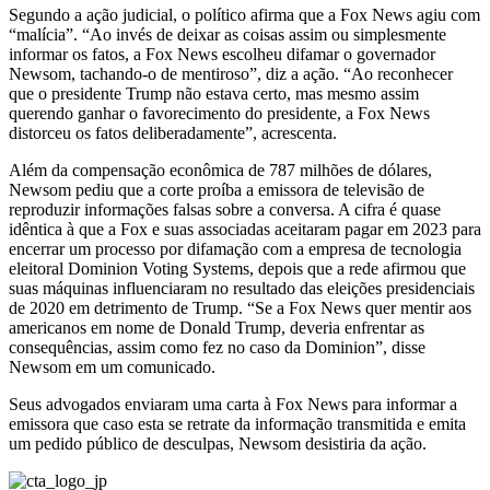
Segundo a ação judicial, o político afirma que a Fox News agiu com
“malícia”. “Ao invés de deixar as coisas assim ou simplesmente
informar os fatos, a Fox News escolheu difamar o governador
Newsom, tachando-o de mentiroso”, diz a ação. “Ao reconhecer
que o presidente Trump não estava certo, mas mesmo assim
querendo ganhar o favorecimento do presidente, a Fox News
distorceu os fatos deliberadamente”, acrescenta.
Além da compensação econômica de 787 milhões de dólares,
Newsom pediu que a corte proíba a emissora de televisão de
reproduzir informações falsas sobre a conversa. A cifra é quase
idêntica à que a Fox e suas associadas aceitaram pagar em 2023 para
encerrar um processo por difamação com a empresa de tecnologia
eleitoral Dominion Voting Systems, depois que a rede afirmou que
suas máquinas influenciaram no resultado das eleições presidenciais
de 2020 em detrimento de Trump. “Se a Fox News quer mentir aos
americanos em nome de Donald Trump, deveria enfrentar as
consequências, assim como fez no caso da Dominion”, disse
Newsom em um comunicado.
Seus advogados enviaram uma carta à Fox News para informar a
emissora que caso esta se retrate da informação transmitida e emita
um pedido público de desculpas, Newsom desistiria da ação.