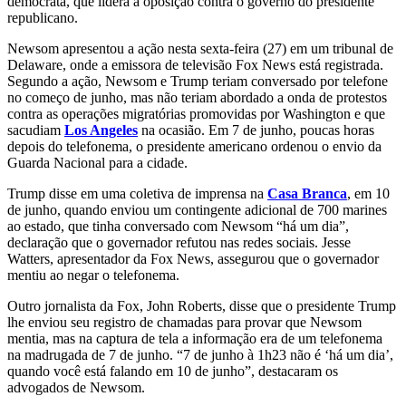
democrata, que lidera a oposição contra o governo do presidente
republicano.
Newsom apresentou a ação nesta sexta-feira (27) em um tribunal de
Delaware, onde a emissora de televisão Fox News está registrada.
Segundo a ação, Newsom e Trump teriam conversado por telefone
no começo de junho, mas não teriam abordado a onda de protestos
contra as operações migratórias promovidas por Washington e que
sacudiam
Los Angeles
na ocasião. Em 7 de junho, poucas horas
depois do telefonema, o presidente americano ordenou o envio da
Guarda Nacional para a cidade.
Trump disse em uma coletiva de imprensa na
Casa Branca
, em 10
de junho, quando enviou um contingente adicional de 700 marines
ao estado, que tinha conversado com Newsom “há um dia”,
declaração que o governador refutou nas redes sociais. Jesse
Watters, apresentador da Fox News, assegurou que o governador
mentiu ao negar o telefonema.
Outro jornalista da Fox, John Roberts, disse que o presidente Trump
lhe enviou seu registro de chamadas para provar que Newsom
mentia, mas na captura de tela a informação era de um telefonema
na madrugada de 7 de junho. “7 de junho à 1h23 não é ‘há um dia’,
quando você está falando em 10 de junho”, destacaram os
advogados de Newsom.