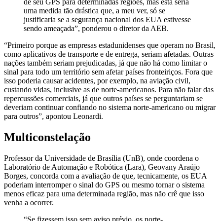
de seu GPS para determinadas regiões, mas esta seria
uma medida tão drástica que, a meu ver, só se
justificaria se a segurança nacional dos EUA estivesse
sendo ameaçada”, ponderou o diretor da AEB.
“Primeiro porque as empresas estadunidenses que operam no Brasil,
como aplicativos de transporte e de entrega, seriam afetadas. Outras
nações também seriam prejudicadas, já que não há como limitar o
sinal para todo um território sem afetar países fronteiriços. Fora que
isso poderia causar acidentes, por exemplo, na aviação civil,
custando vidas, inclusive as de norte-americanos. Para não falar das
repercussões comerciais, já que outros países se perguntariam se
deveriam continuar confiando no sistema norte-americano ou migrar
para outros”, apontou Leonardi.
Multiconstelação
Professor da Universidade de Brasília (UnB), onde coordena o
Laboratório de Automação e Robótica (Lara), Geovany Araújo
Borges, concorda com a avaliação de que, tecnicamente, os EUA
poderiam interromper o sinal do GPS ou mesmo tornar o sistema
menos eficaz para uma determinada região, mas não crê que isso
venha a ocorrer.
“Se fizessem isso sem aviso prévio, os norte-