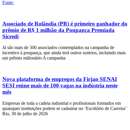
Fonte:
Associado de Rolândia (PR) é primeiro ganhador do
prêmio de R$ 1 milhão da Poupança Premiada
Sicredi
Já são mais de 300 associados contemplados na campanha de
incentivo à poupança, que ainda terá outros sorteios, incluindo mais
um prêmio milionário A campanha
Nova plataforma de empregos da Firjan SENAI
SESI reúne mais de 100 vagas na indústria neste
mês
Empresas de toda a cadeia industrial e profissionais formados em
quaisquer instituições podem se cadastrar no ‘Escritório de Carreira’
Rio, 30 de julho de 2026