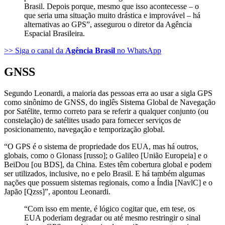
Brasil. Depois porque, mesmo que isso acontecesse – o
que seria uma situação muito drástica e improvável – há
alternativas ao GPS”, assegurou o diretor da Agência
Espacial Brasileira.
>> Siga o canal da
Agência Brasil
no WhatsApp
GNSS
Segundo Leonardi, a maioria das pessoas erra ao usar a sigla GPS
como sinônimo de GNSS, do inglês Sistema Global de Navegação
por Satélite, termo correto para se referir a qualquer conjunto (ou
constelação) de satélites usado para fornecer serviços de
posicionamento, navegação e temporização global.
“O GPS é o sistema de propriedade dos EUA, mas há outros,
globais, como o Glonass [russo]; o Galileo [União Europeia] e o
BeiDou [ou BDS], da China. Estes têm cobertura global e podem
ser utilizados, inclusive, no e pelo Brasil. E há também algumas
nações que possuem sistemas regionais, como a Índia [NavlC] e o
Japão [Qzss]”, apontou Leonardi.
“Com isso em mente, é lógico cogitar que, em tese, os
EUA poderiam degradar ou até mesmo restringir o sinal