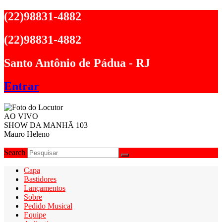
Ir
(22)98831-4882
para
o
(22)98831-4882
conteúdo
Santo Antônio de Pádua - RJ
Entrar
AO VIVO
SHOW DA MANHÃ 103
Mauro Heleno
Search
Capa
Bastidores
Lançamentos
Sobre
Pedido Musical
Equipe