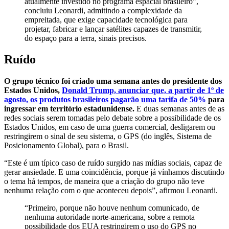
atualmente investido no programa espacial brasileiro”,
concluiu Leonardi, admitindo a complexidade da
empreitada, que exige capacidade tecnológica para
projetar, fabricar e lançar satélites capazes de transmitir,
do espaço para a terra, sinais precisos.
Ruído
O grupo técnico foi criado uma semana antes do presidente dos
Estados Unidos,
Donald Trump, anunciar que, a partir de 1º de
agosto, os produtos brasileiros pagarão uma tarifa de 50%
para
ingressar em território estadunidense.
E duas semanas antes de as
redes sociais serem tomadas pelo debate sobre a possibilidade de os
Estados Unidos, em caso de uma guerra comercial, desligarem ou
restringirem o sinal de seu sistema, o GPS (do inglês, Sistema de
Posicionamento Global), para o Brasil.
“Este é um típico caso de ruído surgido nas mídias sociais, capaz de
gerar ansiedade. E uma coincidência, porque já vínhamos discutindo
o tema há tempos, de maneira que a criação do grupo não teve
nenhuma relação com o que aconteceu depois”, afirmou Leonardi.
“Primeiro, porque não houve nenhum comunicado, de
nenhuma autoridade norte-americana, sobre a remota
possibilidade dos EUA restringirem o uso do GPS no