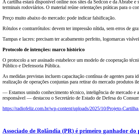
A cartilha estará disponível online nos sites da Sedcon e da Abrabe 
terminais rodoviários. O material reúne orientações práticas para o con
Preço muito abaixo do mercado: pode indicar falsificação.
Rótulos e contrarrótulos: devem ter impressão nítida, sem erros de graf
Tampas e lacres: precisam ter acabamento perfeito, logomarcas visívei
Protocolo de intenções: marco histórico
O protocolo a ser assinado estabelece um modelo de cooperação técni
Público e Defensoria Pública.
As medidas previstas incluem capacitação contínua de agentes para ide
realização de operações conjuntas para retirar do mercado produtos ile
— Estamos unindo conhecimento técnico, inteligência de mercado e a
responsável — destacou o Secretário de Estado de Defesa do Consu
https://radiofeliz.com.br/wp-content/uploads/2025/10/Projeto-Cart
Associado de Rolândia (PR) é primeiro ganhador do