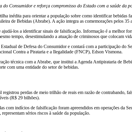
sa do Consumidor e reforça compromisso do Estado com a saúde da p
ha inédita para orientar a população sobre como identificar bebidas fals
ileira de Bebidas (Abrabe). A ação integra as comemorações pelos 3
ajudá-los a identificar sinais de falsificação. Informação é a melhor f
mesmo tempo, desestimulando a atuação de criminosos que colocam vid
ma Estadual de Defesa do Consumidor e contará com a participação do 
ional Contra a Pirataria e a Ilegalidade (FNCP), Edson Vismona.
ação técnica com a Abrabe, que institui a Agenda Antipirataria de Bebi
orte com uma entidade do setor de bebidas.
egistrou perdas de meio trilhão de reais em razão de contrabando, falsif
íveis (R$ 29 bilhões).
idas com indícios de falsificação foram apreendidos em operações da S
 representam sérios riscos à saúde da população.