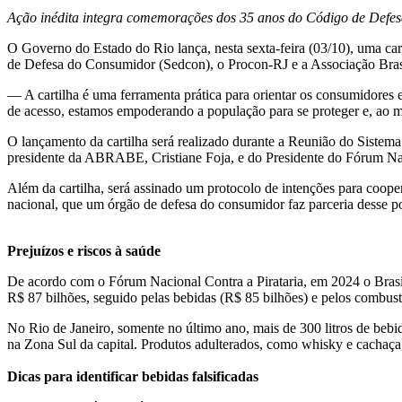
Ação inédita integra comemorações dos 35 anos do Código de Defe
O Governo do Estado do Rio lança, nesta sexta-feira (03/10), uma cartil
de Defesa do Consumidor (Sedcon), o Procon-RJ e a Associação Bras
— A cartilha é uma ferramenta prática para orientar os consumidores e 
de acesso, estamos empoderando a população para se proteger e, ao 
O lançamento da cartilha será realizado durante a Reunião do Siste
presidente da ABRABE, Cristiane Foja, e do Presidente do Fórum Nac
Além da cartilha, será assinado um protocolo de intenções para cooper
nacional, que um órgão de defesa do consumidor faz parceria desse p
Prejuízos e riscos à saúde
De acordo com o Fórum Nacional Contra a Pirataria, em 2024 o Brasil r
R$ 87 bilhões, seguido pelas bebidas (R$ 85 bilhões) e pelos combust
No Rio de Janeiro, somente no último ano, mais de 300 litros de beb
na Zona Sul da capital. Produtos adulterados, como whisky e cachaça,
Dicas para identificar bebidas falsificadas