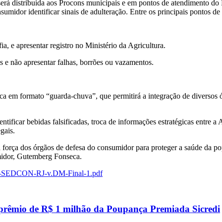
e será distribuída aos Procons municipais e em pontos de atendimento do
sumidor identificar sinais de adulteração. Entre os principais pontos de
ia, e apresentar registro no Ministério da Agricultura.
s e não apresentar falhas, borrões ou vazamentos.
ca em formato “guarda-chuva”, que permitirá a integração de diversos
ntificar bebidas falsificadas, troca de informações estratégicas entre a
gais.
 força dos órgãos de defesa do consumidor para proteger a saúde da p
midor, Gutemberg Fonseca.
ilha-SEDCON-RJ-v.DM-Final-1.pdf
 prêmio de R$ 1 milhão da Poupança Premiada Sicredi