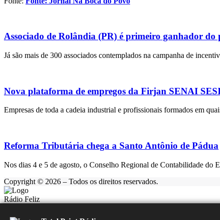
Fonte:
Fonte: Jornal Na Boca do Povo
Associado de Rolândia (PR) é primeiro ganhador do
Já são mais de 300 associados contemplados na campanha de incentivo
Nova plataforma de empregos da Firjan SENAI SESI r
Empresas de toda a cadeia industrial e profissionais formados em quai
Reforma Tributária chega a Santo Antônio de Pádua
Nos dias 4 e 5 de agosto, o Conselho Regional de Contabilidade do 
Copyright © 2026 – Todos os direitos reservados.
Rádio Feliz
Carregando...
▶️
⏹️