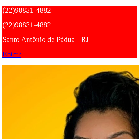
Ir
(22)98831-4882
para
o
(22)98831-4882
conteúdo
Santo Antônio de Pádua - RJ
Entrar