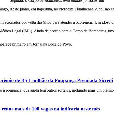
Segundo o Corpo de Bombeiros uma mulher foi socorrida
go, 02 de junho, em Itaperuna, no Noroeste Fluminense. A colisão env
m acionados por volta das 9h30 para atender a ocorrência. Um idoso de
uto Médico Legal (IML). Ainda de acordo com o Corpo de Bombeiros, um
parece primeiro em Jornal na Boca do Povo.
 prêmio de R$ 1 milhão da Poupança Premiada Sicredi
 à poupança, que ainda terá outros sorteios, incluindo mais um prêmi
eúne mais de 100 vagas na indústria neste mês