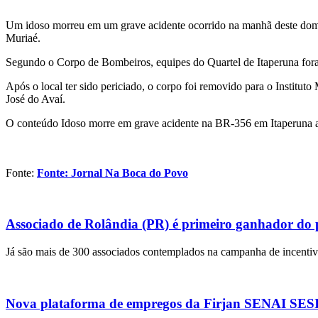
Um idoso morreu em um grave acidente ocorrido na manhã deste domin
Muriaé.
Segundo o Corpo de Bombeiros, equipes do Quartel de Itaperuna fora
Após o local ter sido periciado, o corpo foi removido para o Instit
José do Avaí.
O conteúdo Idoso morre em grave acidente na BR-356 em Itaperuna a
Fonte:
Fonte: Jornal Na Boca do Povo
Associado de Rolândia (PR) é primeiro ganhador do
Já são mais de 300 associados contemplados na campanha de incentivo
Nova plataforma de empregos da Firjan SENAI SESI r