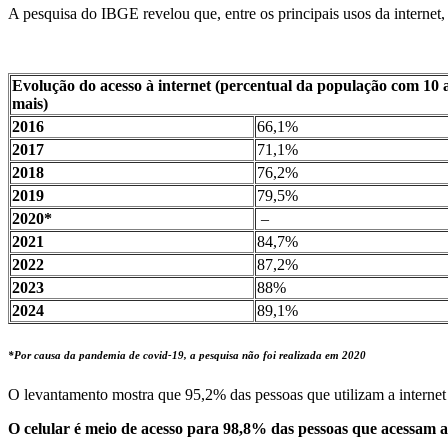
A pesquisa do IBGE revelou que, entre os principais usos da internet
Evolução do acesso à internet (percentual da população com 10 
mais)
2016
66,1%
2017
71,1%
2018
76,2%
2019
79,5%
2020*
–
2021
84,7%
2022
87,2%
2023
88%
2024
89,1%
*Por causa da pandemia de covid-19, a pesquisa não foi realizada em 2020
O levantamento mostra que 95,2% das pessoas que utilizam a intern
O celular é meio de acesso para 98,8% das pessoas que acessam a 