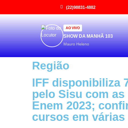
(22)98831-4882
AO VIVO
SHOW DA MANHÃ 103
Mauro Heleno
Região
IFF disponibiliza
pelo Sisu com as
Enem 2023; confi
cursos em várias