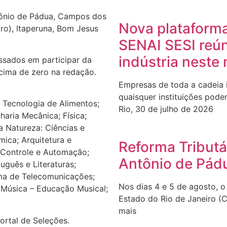
tônio de Pádua, Campos dos
Nova plataforma
ro), Itaperuna, Bom Jesus
SENAI SESI reú
indústria neste
ssados em participar da
cima de zero na redação.
Empresas de toda a cadeia i
quaisquer instituições podem
e Tecnologia de Alimentos;
Rio, 30 de julho de 2026
aria Mecânica; Física;
a Natureza: Ciências e
mica; Arquitetura e
Reforma Tributá
 Controle e Automação;
Antônio de Pád
tuguês e Literaturas;
ma de Telecomunicações;
Nos dias 4 e 5 de agosto, 
 Música – Educação Musical;
Estado do Rio de Janeiro (
mais
ortal de Seleções.