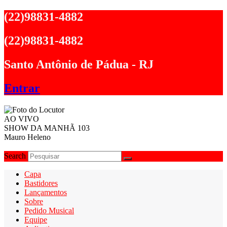
Ir
(22)98831-4882
para
o
(22)98831-4882
conteúdo
Santo Antônio de Pádua - RJ
Entrar
AO VIVO
SHOW DA MANHÃ 103
Mauro Heleno
Search
Capa
Bastidores
Lançamentos
Sobre
Pedido Musical
Equipe