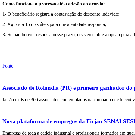
Como funciona o processo até a adesão ao acordo?
1- O beneficiário registra a contestação do desconto indevido;
2- Aguarda 15 dias úteis para que a entidade responda;
3- Se não houver resposta nesse prazo, o sistema abre a opção para a
Fonte:
Associado de Rolândia (PR) é primeiro ganhador do
Já são mais de 300 associados contemplados na campanha de incentivo
Nova plataforma de empregos da Firjan SENAI SESI r
Empresas de toda a cadeia industrial e profissionais formados em quai