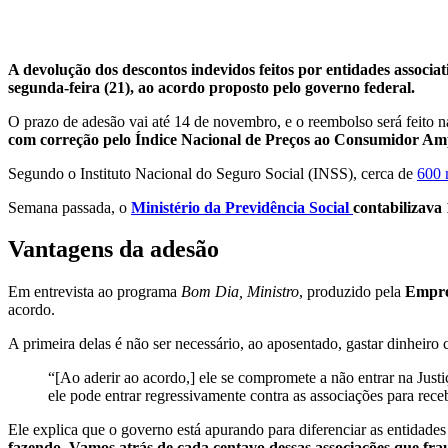
A devolução dos descontos indevidos feitos por entidades associati
segunda-feira (21), ao acordo proposto pelo governo federal.
O prazo de adesão vai até 14 de novembro, e o reembolso será feito 
com correção pelo Índice Nacional de Preços ao Consumidor Amplo
Segundo o Instituto Nacional do Seguro Social (INSS), cerca de
600 
Semana passada, o
Ministério da Previdência Social
contabilizava 
Vantagens da adesão
Em entrevista ao programa
Bom Dia, Ministro
, produzido pela
Empre
acordo.
A primeira delas é não ser necessário, ao aposentado, gastar dinheir
“[Ao aderir ao acordo,] ele se compromete a não entrar na Just
ele pode entrar regressivamente contra as associações para rece
Ele explica que o governo está apurando para diferenciar as entidades
fazendo. Vamos atrás de cada centavo dessas associações que frau