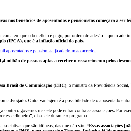
vas nos benefícios de aposentados e pensionistas começará a ser fei
na conta em que o benefício é pago, por ordem de adesão – quem aderiu 
 (IPCA), que é a inflação oficial do país.
mil aposentados e pensionista já aderiram ao acordo.
1,4 milhão de pessoas aptas a receber o ressarcimento pelos desconto
sa Brasil de Comunicação (EBC)
, o ministro da Previdência Socia
o com advogado. Outra vantagem é a possibilidade de o aposentado entra
iça contra o governo, mas ele pode entrar contra as associações. Por e
ber esse dinheiro”, disse ele durante o programa.
 associativas que são idôneas, das que não são.
“Essas associações [nã
daram o INSS, para ressarcir o Tesouro. Inclusive já bloqueamos R$