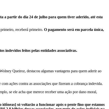
ta a partir do dia 24 de julho para quem tiver aderido, até esta
primeiro, receberá primeiro.
O pagamento será em parcela única,
s indevidos feitos pelas entidades associativas.
l, Wolney Queiroz, destacou algumas vantagens para quem aderir ao
r com ações contra as associações que fizeram a cobrança indevida.
xemplo, se ele acha que merece receber uma ação por dano moral,
o idôneas] só voltarão a funcionar após o pente fino que estamos
 2,8 bilhões dessas associações, por meio de ações judiciais na