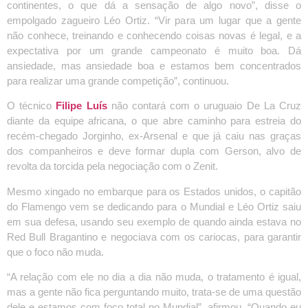
continentes, o que dá a sensação de algo novo”, disse o
empolgado zagueiro Léo Ortiz. “Vir para um lugar que a gente
não conhece, treinando e conhecendo coisas novas é legal, e a
expectativa por um grande campeonato é muito boa. Dá
ansiedade, mas ansiedade boa e estamos bem concentrados
para realizar uma grande competição”, continuou.
O técnico
Filipe Luís
não contará com o uruguaio De La Cruz
diante da equipe africana, o que abre caminho para estreia do
recém-chegado Jorginho, ex-Arsenal e que já caiu nas graças
dos companheiros e deve formar dupla com Gerson, alvo de
revolta da torcida pela negociação com o Zenit.
Mesmo xingado no embarque para os Estados unidos, o capitão
do Flamengo vem se dedicando para o Mundial e Léo Ortiz saiu
em sua defesa, usando seu exemplo de quando ainda estava no
Red Bull Bragantino e negociava com os cariocas, para garantir
que o foco não muda.
“A relação com ele no dia a dia não muda, o tratamento é igual,
mas a gente não fica perguntando muito, trata-se de uma questão
dele e estamos com foco total no Mundial”, afirmou. “Quando eu