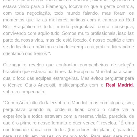
estava vindo para o Flamengo, focava no que a gente controla,
com toda negociação, todo mundo falando, mas foram os
momentos que fiz as melhores partidas com a camisa do Red
Bull Bragantino e todo mundo perguntava como conseguia,
convivendo com aquilo tudo. Somos muito profissionais, isso faz
parte da nossa vida, mas ele está focado, é nosso capitão e tem
se dedicado ao máximo e dando exemplo na prática, liderando e
orientando nos treinos “.
O zagueiro revelou que confrontou companheiros de seleção
brasileira que estarão por times da Europa no Mundial para saber
qual o foco das equipes estrangeiras. Mas evitou perguntar para
o técnico Carlo Ancelotti, multicampeão com o
Real Madrid
,
sobre o campeonato.
“Com o Ancelotti não falei sobre o Mundial, mas com alguns, sim,
perguntava quando ia, onde ia ficar, como o clube via a
experiência e todos estavam com a mesma visão, parecida, de
que é o primeiro nesse formato e quer vencer”, revelou. “É uma
oportunidade única com todos (torcedores do planeta) parados
para assistir, em países do mundo todo. Para eles será mais