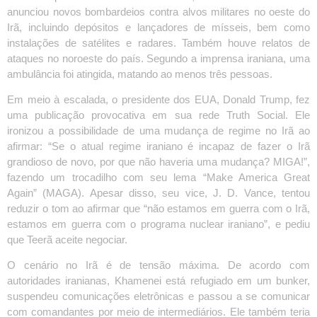
anunciou novos bombardeios contra alvos militares no oeste do
Irã, incluindo depósitos e lançadores de mísseis, bem como
instalações de satélites e radares. Também houve relatos de
ataques no noroeste do país. Segundo a imprensa iraniana, uma
ambulância foi atingida, matando ao menos três pessoas.
Em meio à escalada, o presidente dos EUA, Donald Trump, fez
uma publicação provocativa em sua rede Truth Social. Ele
ironizou a possibilidade de uma mudança de regime no Irã ao
afirmar: “Se o atual regime iraniano é incapaz de fazer o Irã
grandioso de novo, por que não haveria uma mudança? MIGA!”,
fazendo um trocadilho com seu lema “Make America Great
Again” (MAGA). Apesar disso, seu vice, J. D. Vance, tentou
reduzir o tom ao afirmar que “não estamos em guerra com o Irã,
estamos em guerra com o programa nuclear iraniano”, e pediu
que Teerã aceite negociar.
O cenário no Irã é de tensão máxima. De acordo com
autoridades iranianas, Khamenei está refugiado em um bunker,
suspendeu comunicações eletrônicas e passou a se comunicar
com comandantes por meio de intermediários. Ele também teria