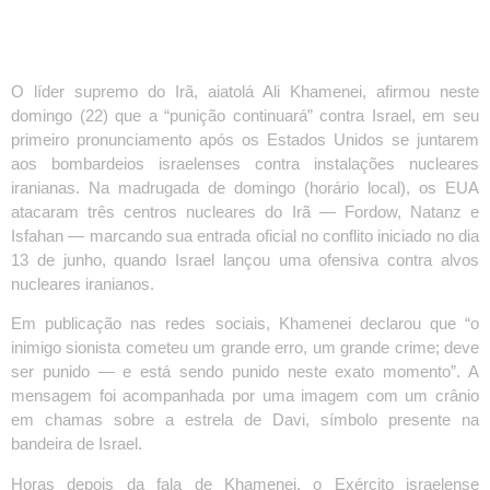
O líder supremo do Irã, aiatolá Ali Khamenei, afirmou neste
domingo (22) que a “punição continuará” contra Israel, em seu
primeiro pronunciamento após os Estados Unidos se juntarem
aos bombardeios israelenses contra instalações nucleares
iranianas. Na madrugada de domingo (horário local), os EUA
atacaram três centros nucleares do Irã — Fordow, Natanz e
Isfahan — marcando sua entrada oficial no conflito iniciado no dia
13 de junho, quando Israel lançou uma ofensiva contra alvos
nucleares iranianos.
Em publicação nas redes sociais, Khamenei declarou que “o
inimigo sionista cometeu um grande erro, um grande crime; deve
ser punido — e está sendo punido neste exato momento”. A
mensagem foi acompanhada por uma imagem com um crânio
em chamas sobre a estrela de Davi, símbolo presente na
bandeira de Israel.
Horas depois da fala de Khamenei, o Exército israelense