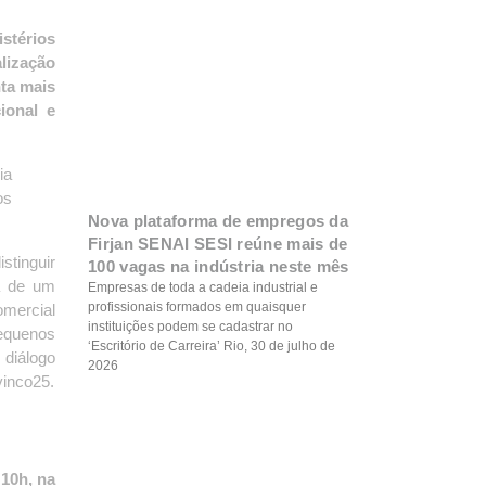
stérios
alização
ta mais
ional e
ia
os
Nova plataforma de empregos da
Firjan SENAI SESI reúne mais de
stinguir
100 vagas na indústria neste mês
da de um
Empresas de toda a cadeia industrial e
profissionais formados em quaisquer
omercial
instituições podem se cadastrar no
pequenos
‘Escritório de Carreira’ Rio, 30 de julho de
diálogo
2026
vinco25.
10h, na