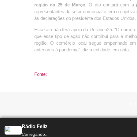
região da 25 de Março
. O ato contará com a pa
representantes do setor comercial e terá o objeti
às declarações do presidente dos Estados Unidos,
Esse ato não terá apoio da Univinco25. “O comérc
que esse tipo de ação não contribui para a melh
região. O comércio local segue empenhado em r
anteriores à pandemia”, diz a entidade, em nota.
Fonte:
Cop
Rádio Feliz
Total Print Rádio
Carregando...