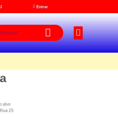
J
Entrar
Pedido Musical
la
o alvo
 Rua 25