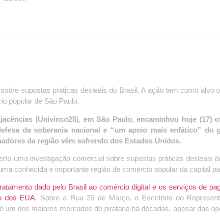
sobre supostas práticas desleais do Brasil. A ação tem como alvo o
o popular de São Paulo.
acências (Univinco25), em São Paulo, encaminhou hoje (17) of
 defesa da soberania nacional e “um apoio mais enfático” do 
lhadores da região vêm sofrendo dos Estados Unidos.
to uma investigação comercial sobre supostas práticas desleais do
ma conhecida e importante região de comércio popular da capital pau
 tratamento dado pelo Brasil ao comércio digital e os serviços de p
io dos EUA.
Sobre a Rua 25 de Março, o Escritório do Represent
 é um dos maiores mercados de pirataria há décadas, apesar das o