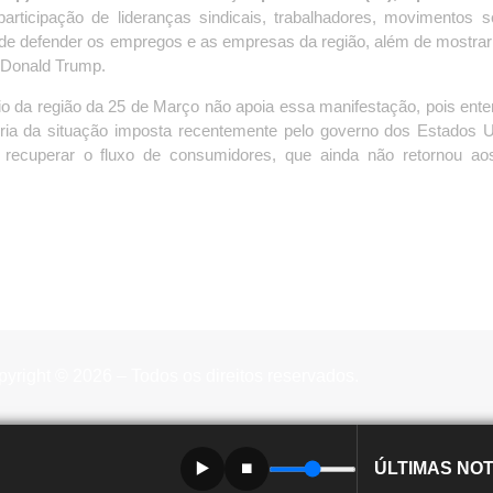
rticipação de lideranças sindicais, trabalhadores, movimentos s
vo de defender os empregos e as empresas da região, além de mostrar
 Donald Trump.
io da região da 25 de Março não apoia essa manifestação, pois en
oria da situação imposta recentemente pelo governo dos Estados 
ecuperar o fluxo de consumidores, que ainda não retornou aos
yright © 2026 – Todos os direitos reservados.
▶️
⏹️
ÚLTIMAS NOT