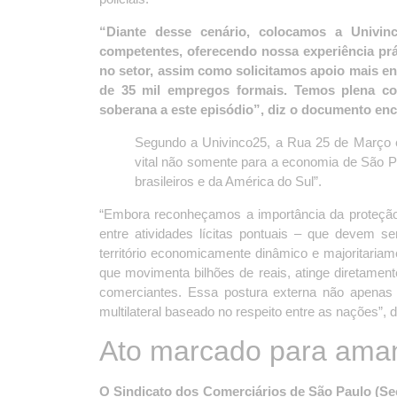
“Diante desse cenário, colocamos a Univin
competentes, oferecendo nossa experiência prát
no setor, assim como solicitamos apoio mais e
de 35 mil empregos formais. Temos plena con
soberana a este episódio”, diz o documento enc
Segundo a Univinco25, a Rua 25 de Março é
vital não somente para a economia de São 
brasileiros e da América do Sul”.
“Embora reconheçamos a importância da proteção à 
entre atividades lícitas pontuais – que devem 
território economicamente dinâmico e majoritariame
que movimenta bilhões de reais, atinge diretamen
comerciantes. Essa postura externa não apenas
multilateral baseado no respeito entre as nações”, 
Ato marcado para ama
O Sindicato dos Comerciários de São Paulo (Se