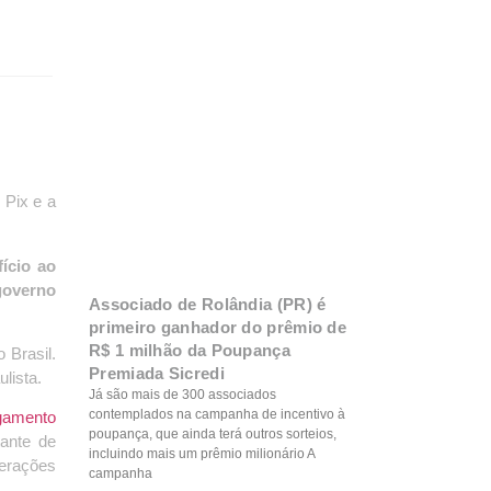
 Pix e a
ício ao
governo
Associado de Rolândia (PR) é
primeiro ganhador do prêmio de
R$ 1 milhão da Poupança
 Brasil.
Premiada Sicredi
lista.
Já são mais de 300 associados
contemplados na campanha de incentivo à
agamento
poupança, que ainda terá outros sorteios,
ante de
incluindo mais um prêmio milionário A
perações
campanha