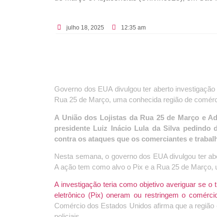
julho 18, 2025
12:35 am
Governo dos EUA divulgou ter aberto investigação 
Rua 25 de Março, uma conhecida região de comérci
A União dos Lojistas da Rua 25 de Março e Adj
presidente Luiz Inácio Lula da Silva pedindo
contra os ataques que os comerciantes e traba
Nesta semana, o governo dos EUA divulgou ter aber
A ação tem como alvo o Pix e a Rua 25 de Março, u
A investigação teria como objetivo averiguar se o
eletrônico (Pix) oneram ou restringem o comérc
Comércio dos Estados Unidos afirma que a região
policiais.