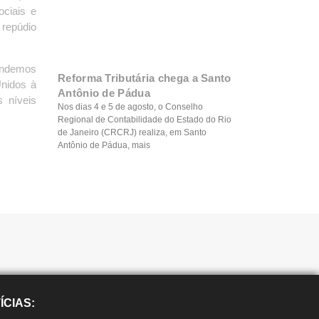
ociais e
 repúdio
tendemos
Reforma Tributária chega a Santo
Unidos à
Antônio de Pádua
 níveis
Nos dias 4 e 5 de agosto, o Conselho
Regional de Contabilidade do Estado do Rio
de Janeiro (CRCRJ) realiza, em Santo
Antônio de Pádua, mais
ÍCIAS: