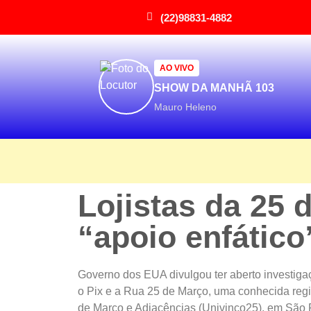
(22)98831-4882
AO VIVO
SHOW DA MANHÃ 103
Mauro Heleno
Lojistas da 25
“apoio enfático
Governo dos EUA divulgou ter aberto investigaç
o Pix e a Rua 25 de Março, uma conhecida regi
de Março e Adjacências (Univinco25), em São P