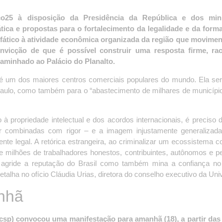
co25 à disposição da Presidência da República e dos mini
ica e propostas para o fortalecimento da legalidade e da form
nfático à atividade econômica organizada da região que movimen
vicção de que é possível construir uma resposta firme, rac
aminhado ao Palácio do Planalto.
 um dos maiores centros comerciais populares do mundo. Ela ser
Paulo, como também para o “abastecimento de milhares de municípi
propriedade intelectual e dos acordos internacionais, é preciso di
ser combinadas com rigor – e a imagem injustamente generaliza
nte legal. A retórica estrangeira, ao criminalizar um ecossistema c
te milhões de trabalhadores honestos, contribuintes, autônomos e 
 agride a reputação do Brasil como também mina a confiança no 
detalha no ofício Cláudia Urias, diretora do conselho executivo da Uni
nhã
csp) convocou uma manifestação para amanhã (18), a partir das 