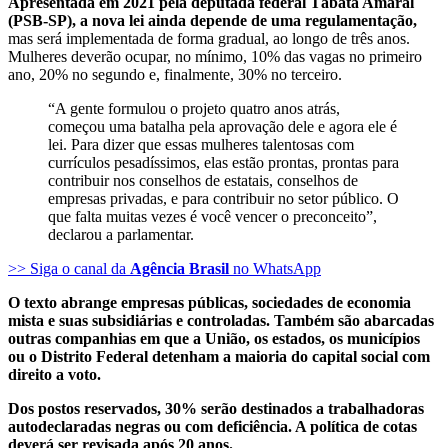
Apresentada em 2021 pela deputada federal Tábata Amaral
(PSB-SP), a nova lei ainda depende de uma regulamentação,
mas será implementada de forma gradual, ao longo de três anos.
Mulheres deverão ocupar, no mínimo, 10% das vagas no primeiro
ano, 20% no segundo e, finalmente, 30% no terceiro.
“A gente formulou o projeto quatro anos atrás,
começou uma batalha pela aprovação dele e agora ele é
lei. Para dizer que essas mulheres talentosas com
currículos pesadíssimos, elas estão prontas, prontas para
contribuir nos conselhos de estatais, conselhos de
empresas privadas, e para contribuir no setor público. O
que falta muitas vezes é você vencer o preconceito”,
declarou a parlamentar.
>> Siga o canal da
Agência Brasil
no WhatsApp
O texto abrange empresas públicas, sociedades de economia
mista e suas subsidiárias e controladas. Também são abarcadas
outras companhias em que a União, os estados, os municípios
ou o Distrito Federal detenham a maioria do capital social com
direito a voto.
Dos postos reservados, 30% serão destinados a trabalhadoras
autodeclaradas negras ou com deficiência. A política de cotas
deverá ser revisada após 20 anos.